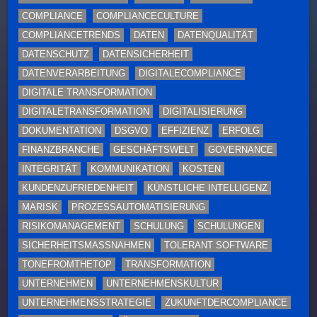
COMPLIANCE
COMPLIANCECULTURE
COMPLIANCETRENDS
DATEN
DATENQUALITÄT
DATENSCHUTZ
DATENSICHERHEIT
DATENVERARBEITUNG
DIGITALECOMPLIANCE
DIGITALE TRANSFORMATION
DIGITALETRANSFORMATION
DIGITALISIERUNG
DOKUMENTATION
DSGVO
EFFIZIENZ
ERFOLG
FINANZBRANCHE
GESCHÄFTSWELT
GOVERNANCE
INTEGRITÄT
KOMMUNIKATION
KOSTEN
KUNDENZUFRIEDENHEIT
KÜNSTLICHE INTELLIGENZ
MARISK
PROZESSAUTOMATISIERUNG
RISIKOMANAGEMENT
SCHULUNG
SCHULUNGEN
SICHERHEITSMASSNAHMEN
TOLERANT SOFTWARE
TONEFROMTHETOP
TRANSFORMATION
UNTERNEHMEN
UNTERNEHMENSKULTUR
UNTERNEHMENSSTRATEGIE
ZUKUNFTDERCOMPLIANCE