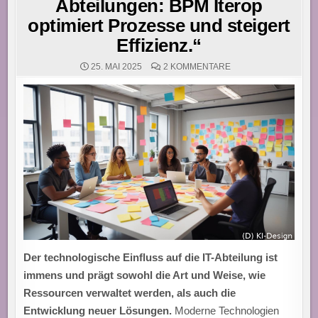
Abteilungen: BPM Iterop
optimiert Prozesse und steigert
Effizienz.“
ZU
25. MAI 2025
2 KOMMENTARE
„INTEGRATION
VON
SOFTWAREENTWICK
IN
IT-
ABTEILUNGEN:
BPM
ITEROP
OPTIMIERT
PROZESSE
UND
STEIGERT
EFFIZIENZ.“
Der technologische Einfluss auf die IT-Abteilung ist
immens und prägt sowohl die Art und Weise, wie
Ressourcen verwaltet werden, als auch die
Entwicklung neuer Lösungen.
Moderne Technologien