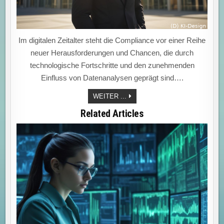
Im digitalen Zeitalter steht die Compliance vor einer Reihe
neuer Herausforderungen und Chancen, die durch
technologische Fortschritte und den zunehmenden
Einfluss von Datenanalysen geprägt sind….
DIGITALE
WEITER ...
COMPLIANCE:
MIT
Related Articles
KI
UND
SCHULUNG
FIT
FÜR
DIE
ZUKUNFT
–
RISIKEN
ERKENNEN,
ERWARTUNGEN
ERFÜLLEN!