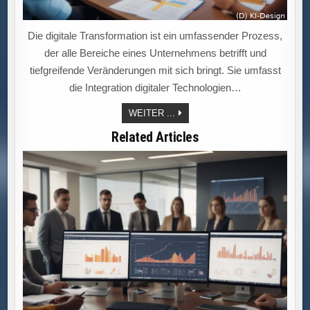
Die digitale Transformation ist ein umfassender Prozess,
der alle Bereiche eines Unternehmens betrifft und
tiefgreifende Veränderungen mit sich bringt. Sie umfasst
die Integration digitaler Technologien…
DIGITALE
WEITER ...
TRANSFORMATION:
DEN
Related Articles
WANDEL
MEISTERN
–
TECHNOLOGIE
UND
MENSCH
IM
PERFEKTEN
GLEICHGEWICHT!