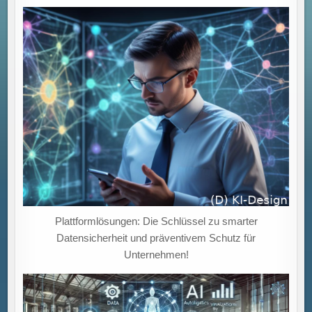
ROBOTERN,
KI
UND
CLOUD
ZU
EFFIZIENTEREN
PROZESSEN
UND
SCHNELLEREN
ENTSCHEIDUNGEN!
Plattformlösungen: Die Schlüssel zu smarter
Datensicherheit und präventivem Schutz für
Unternehmen!