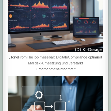
STANDARDISIERTE
UND
INNOVATIVE
TEAMINTEGRATION!
„ToneFromTheTop messbar: DigitaleCompliance optimiert
MaRisk-Umsetzung und verstärkt
Unternehmensintegrität.“