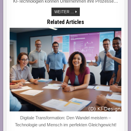
KI-Technologien können Unternehmen ihre Prozesse…
REVOLUTION
WEITER ...
DURCH
KI:
Related Articles
EFFIZIENZSTEIGERUNG
UND
MASSGESCHNEIDERTE K
UNDENERLEBNISSE F
ÜR U
NTERNEHMEN I
M D
IGITALEN Z
EITALTER!
Digitale Transformation: Den Wandel meistern –
Technologie und Mensch im perfekten Gleichgewicht!