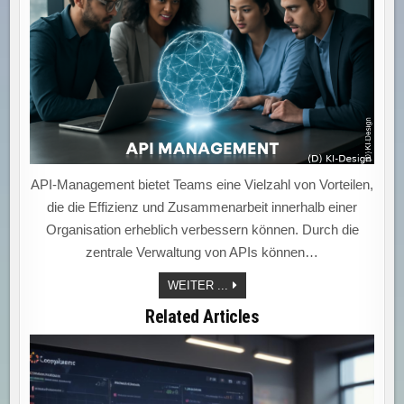
API-Management bietet Teams eine Vielzahl von Vorteilen,
die die Effizienz und Zusammenarbeit innerhalb einer
Organisation erheblich verbessern können. Durch die
zentrale Verwaltung von APIs können…
API-
WEITER ...
MANAGEMENT:
EFFIZIENZBOOST
Related Articles
UND
ZUSAMMENARBEIT
AUF
NEUEM
LEVEL
–
FÜR
SICHERE,