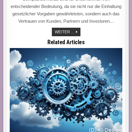
entscheidender Bedeutung, da sie nicht nur die Einhaltung
gesetzlicher Vorgaben gewährleisten, sondern auch das
Vertrauen von Kunden, Partnern und Investoren…
COMPLIANCETRENDS:
WEITER ...
MIT
INNOVATION
Related Articles
UND
AGILITÄT
ZUM
WETTBEWERBSVORTEIL
IM
DYNAMISCHEN
REGELWERK
DER
MODERNEN
GESCHÄFTSWELT!