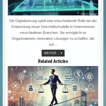
Die Digitalisierung spielt eine entscheidende Rolle bei der
Entwicklung neuer Geschäftsmodelle in Unternehmen
verschiedener Branchen. Sie ermöglicht es
Organisationen, innovative Lösungen zu schaffen, die
auf…
DIGITALE
WEITER ...
TRANSFORMATION:
NEUE
Related Articles
GESCHÄFTSMODELLE
ERBLÜHEN
DURCH
ECHTZEITANALYSEN,
AUTOMATISIERUNG
UND
INNOVATIVE
PLATTFORMEN!