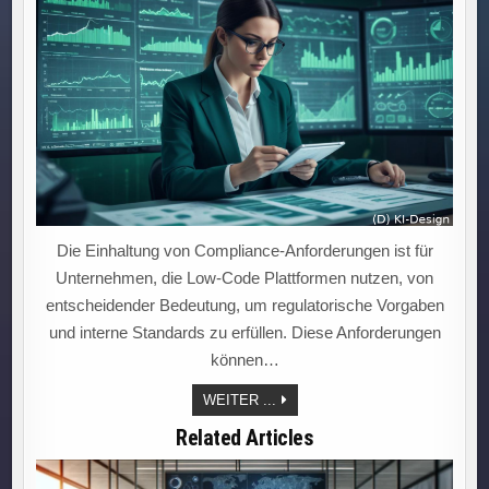
Die Einhaltung von Compliance-Anforderungen ist für
Unternehmen, die Low-Code Plattformen nutzen, von
entscheidender Bedeutung, um regulatorische Vorgaben
und interne Standards zu erfüllen. Diese Anforderungen
können…
COMPLIANCE
WEITER ...
MEISTERN:
SO
Related Articles
NUTZEN
UNTERNEHMEN
LOW-
CODE