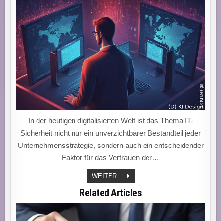
In der heutigen digitalisierten Welt ist das Thema IT-
Sicherheit nicht nur ein unverzichtbarer Bestandteil jeder
Unternehmensstrategie, sondern auch ein entscheidender
Faktor für das Vertrauen der…
IT-
WEITER ...
SICHERHEIT:
SCHLÜSSEL
Related Articles
ZUR
STABILITÄT
–
FACHKRÄFTEMANGEL
GEFÄHRDET