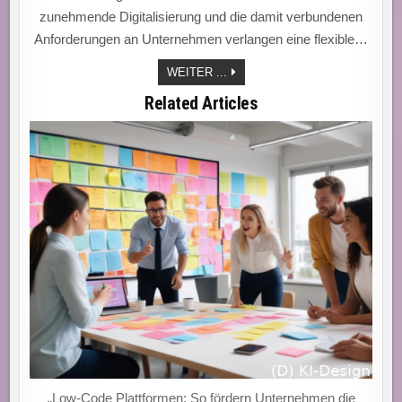
zunehmende Digitalisierung und die damit verbundenen
Anforderungen an Unternehmen verlangen eine flexible…
DATENSTRATEGIEN:
WEITER ...
DER
SCHLÜSSEL
Related Articles
ZUR
AGILEN
IT-
MODERNISIERUNG
UND
INNOVATIONSERFOLG
IN
DER
DIGITALEN
WELT!
„Low-Code Plattformen: So fördern Unternehmen die