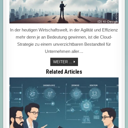
In der heutigen Wirtschaftswelt, in der Agilität und Effizienz
mehr denn je an Bedeutung gewinnen, ist die Cloud-
Strategie zu einem unverzichtbaren Bestandteil für
Unternehmen aller…
CLOUD-
WEITER ...
STRATEGIE:
DER
Related Articles
SCHLÜSSEL
ZUR
AGILITÄT
UND
EFFIZIENZ
IM
GLOBALEN
WETTBEWERB!