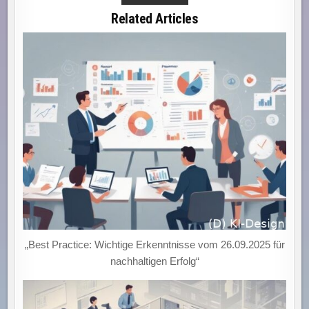
NEU
DENKEN:
Related Articles
WIE
DIE
DSGVO
INNOVATION
ANTREIBT
UND
UNTERNEHMEN
IM
DIGITALEN
ZEITALTER
WETTBEWERBSSTÄRKE
VERLEIHT!
„Best Practice: Wichtige Erkenntnisse vom 26.09.2025 für
nachhaltigen Erfolg“