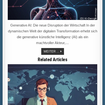
Generative AI: Die neue Disruption der Wirtschaft In der
dynamischen Welt der digitalen Transformation erhebt sich
die generative künstliche Intelligenz (AI) als ein
machtvoller Akteur,…
GENERATIVE
WEITER ...
AI:
CHANCEN
Related Articles
UND
HERAUSFORDERUNGEN
FÜR
DIE
WIRTSCHAFT
IM
DIGITALEN
WANDEL!