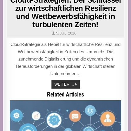
Cloud-Strategien: Der Schlüssel
zur wirtschaftlichen Resilienz
und Wettbewerbsfähigkeit in
turbulenten Zeiten!
5. JULI 2026
Cloud-Strategie als Hebel für wirtschaftliche Resilienz und
Wettbewerbsfähigkeit in Zeiten des Umbruchs Die
zunehmende Digitalisierung und die dynamischen
Herausforderungen in der globalen Wirtschaft stellen
Unternehmen…
CLOUD-
WEITER ...
STRATEGIEN:
DER
Related Articles
SCHLÜSSEL
ZUR
WIRTSCHAFTLICHEN
RESILIENZ
UND
WETTBEWERBSFÄHIGKEIT
IN
TURBULENTEN
ZEITEN!