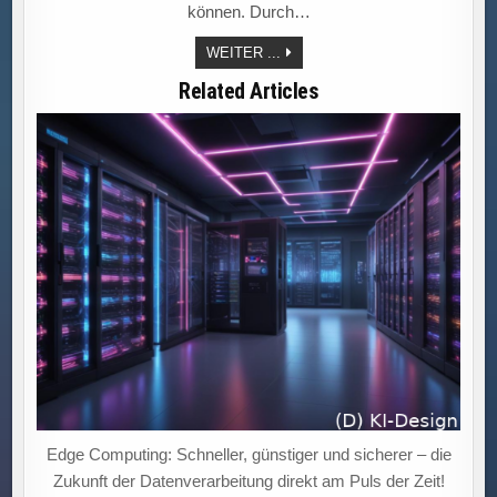
können. Durch…
„IOT-
WEITER ...
DATENANALYSE:
EFFIZIENZ
Related Articles
STEIGERN,
KOSTEN
SENKEN
UND
INNOVATIVE
GESCHÄFTSMODELLE
GESTALTEN!“
Edge Computing: Schneller, günstiger und sicherer – die
Zukunft der Datenverarbeitung direkt am Puls der Zeit!