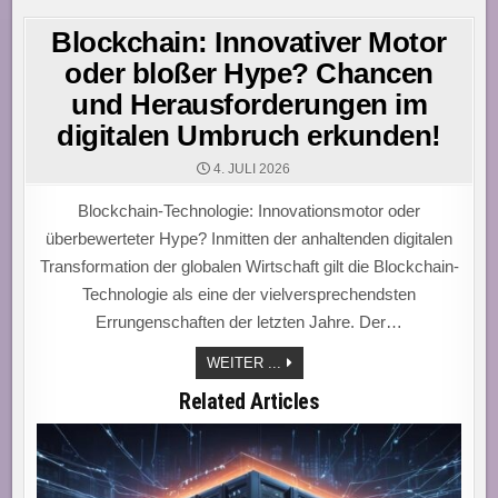
Blockchain: Innovativer Motor
oder bloßer Hype? Chancen
und Herausforderungen im
digitalen Umbruch erkunden!
4. JULI 2026
Blockchain-Technologie: Innovationsmotor oder
überbewerteter Hype? Inmitten der anhaltenden digitalen
Transformation der globalen Wirtschaft gilt die Blockchain-
Technologie als eine der vielversprechendsten
Errungenschaften der letzten Jahre. Der…
BLOCKCHAIN:
WEITER ...
INNOVATIVER
MOTOR
Related Articles
ODER
BLOSSER H
YPE? C
HANCEN U
ND H
ERAUSFORDERUNGEN I
M D