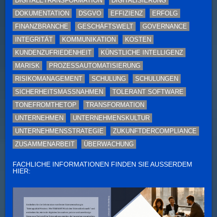
DIGITALETRANSFORMATION
DIGITALISIERUNG
DOKUMENTATION
DSGVO
EFFIZIENZ
ERFOLG
FINANZBRANCHE
GESCHÄFTSWELT
GOVERNANCE
INTEGRITÄT
KOMMUNIKATION
KOSTEN
KUNDENZUFRIEDENHEIT
KÜNSTLICHE INTELLIGENZ
MARISK
PROZESSAUTOMATISIERUNG
RISIKOMANAGEMENT
SCHULUNG
SCHULUNGEN
SICHERHEITSMASSNAHMEN
TOLERANT SOFTWARE
TONEFROMTHETOP
TRANSFORMATION
UNTERNEHMEN
UNTERNEHMENSKULTUR
UNTERNEHMENSSTRATEGIE
ZUKUNFTDERCOMPLIANCE
ZUSAMMENARBEIT
ÜBERWACHUNG
FACHLICHE INFORMATIONEN FINDEN SIE AUSSERDEM H
IER: