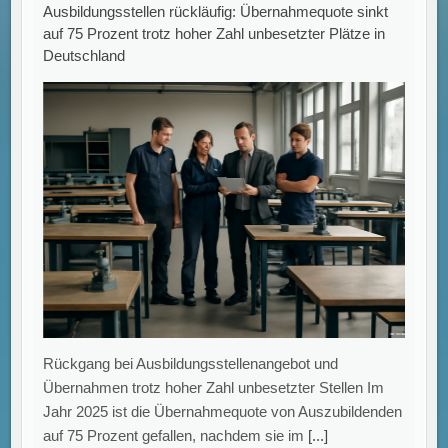
Zahl der Insolvenzen in Deutschland bleibt hoch: Juli
verzeichnet 1.689 Fälle – 75 % über Vorkrisenniveau.
IWH-Insolvenztrend: Hohe Anzahl an
Firmeninsolvenzen im Juli Das Leibniz-Institut für
Wirtschaftsforschung Halle (IWH) veröffentlicht in
seiner aktuellen Analyse eine nahezu konstante Anzahl
an Insolvenzen von
[...]