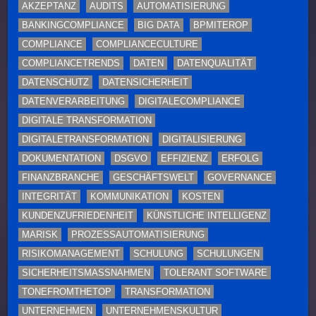
AKZEPTANZ
AUDITS
AUTOMATISIERUNG
BANKINGCOMPLIANCE
BIG DATA
BPMITEROP
COMPLIANCE
COMPLIANCECULTURE
COMPLIANCETRENDS
DATEN
DATENQUALITÄT
DATENSCHUTZ
DATENSICHERHEIT
DATENVERARBEITUNG
DIGITALECOMPLIANCE
DIGITALE TRANSFORMATION
DIGITALETRANSFORMATION
DIGITALISIERUNG
DOKUMENTATION
DSGVO
EFFIZIENZ
ERFOLG
FINANZBRANCHE
GESCHÄFTSWELT
GOVERNANCE
INTEGRITÄT
KOMMUNIKATION
KOSTEN
KUNDENZUFRIEDENHEIT
KÜNSTLICHE INTELLIGENZ
MARISK
PROZESSAUTOMATISIERUNG
RISIKOMANAGEMENT
SCHULUNG
SCHULUNGEN
SICHERHEITSMASSNAHMEN
TOLERANT SOFTWARE
TONEFROMTHETOP
TRANSFORMATION
UNTERNEHMEN
UNTERNEHMENSKULTUR