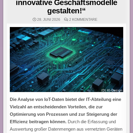
innovative Geschäftsmodelle
gestalten!“
ZU
28. JUNI 2026
2 KOMMENTARE
„IOT-
DATENANALYSE:
EFFIZIENZ
STEIGERN,
KOSTEN
SENKEN
UND
INNOVATIVE
GESCHÄFTSMODEL
GESTALTEN!“
Die Analyse von IoT-Daten bietet der IT-Abteilung eine
Vielzahl an entscheidenden Vorteilen, die zur
Optimierung von Prozessen und zur Steigerung der
Effizienz beitragen können.
Durch die Erfassung und
Auswertung großer Datenmengen aus vernetzten Geräten