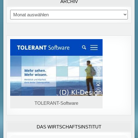
ARCHIV
auf 75 Prozent trotz hoher Zahl unbesetzter Plätze in
Deutschland
Archiv
TOLERANT-Software
Rückgang bei Ausbildungsstellenangebot und
Übernahmen trotz hoher Zahl unbesetzter Stellen Im
Jahr 2025 ist die Übernahmequote von Auszubildenden
auf 75 Prozent gefallen, nachdem sie im
[...]
DAS WIRTSCHAFTSINSTITUT