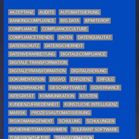
AKZEPTANZ
AUDITS
AUTOMATISIERUNG
BANKINGCOMPLIANCE
BIG DATA
BPMITEROP
COMPLIANCE
COMPLIANCECULTURE
COMPLIANCETRENDS
DATEN
DATENQUALITÄT
DATENSCHUTZ
DATENSICHERHEIT
DATENVERARBEITUNG
DIGITALECOMPLIANCE
DIGITALE TRANSFORMATION
DIGITALETRANSFORMATION
DIGITALISIERUNG
DOKUMENTATION
DSGVO
EFFIZIENZ
ERFOLG
FINANZBRANCHE
GESCHÄFTSWELT
GOVERNANCE
INTEGRITÄT
KOMMUNIKATION
KOSTEN
KUNDENZUFRIEDENHEIT
KÜNSTLICHE INTELLIGENZ
MARISK
PROZESSAUTOMATISIERUNG
RISIKOMANAGEMENT
SCHULUNG
SCHULUNGEN
SICHERHEITSMASSNAHMEN
TOLERANT SOFTWARE
TONEFROMTHETOP
TRANSFORMATION