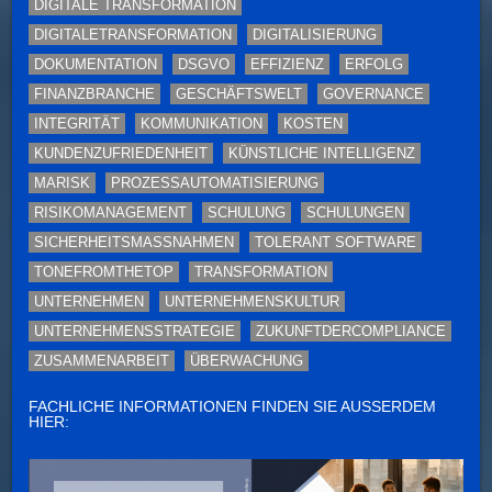
DIGITALE TRANSFORMATION
DIGITALETRANSFORMATION
DIGITALISIERUNG
DOKUMENTATION
DSGVO
EFFIZIENZ
ERFOLG
FINANZBRANCHE
GESCHÄFTSWELT
GOVERNANCE
INTEGRITÄT
KOMMUNIKATION
KOSTEN
KUNDENZUFRIEDENHEIT
KÜNSTLICHE INTELLIGENZ
MARISK
PROZESSAUTOMATISIERUNG
RISIKOMANAGEMENT
SCHULUNG
SCHULUNGEN
SICHERHEITSMASSNAHMEN
TOLERANT SOFTWARE
TONEFROMTHETOP
TRANSFORMATION
UNTERNEHMEN
UNTERNEHMENSKULTUR
UNTERNEHMENSSTRATEGIE
ZUKUNFTDERCOMPLIANCE
ZUSAMMENARBEIT
ÜBERWACHUNG
FACHLICHE INFORMATIONEN FINDEN SIE AUSSERDEM H
IER: