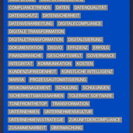
COMPLIANCETRENDS
DATEN
DATENQUALITÄT
DATENSCHUTZ
DATENSICHERHEIT
DATENVERARBEITUNG
DIGITALECOMPLIANCE
DIGITALE TRANSFORMATION
DIGITALETRANSFORMATION
DIGITALISIERUNG
DOKUMENTATION
DSGVO
EFFIZIENZ
ERFOLG
FINANZBRANCHE
GESCHÄFTSWELT
GOVERNANCE
INTEGRITÄT
KOMMUNIKATION
KOSTEN
KUNDENZUFRIEDENHEIT
KÜNSTLICHE INTELLIGENZ
MARISK
PROZESSAUTOMATISIERUNG
RISIKOMANAGEMENT
SCHULUNG
SCHULUNGEN
SICHERHEITSMASSNAHMEN
TOLERANT SOFTWARE
TONEFROMTHETOP
TRANSFORMATION
UNTERNEHMEN
UNTERNEHMENSKULTUR
UNTERNEHMENSSTRATEGIE
ZUKUNFTDERCOMPLIANCE
ZUSAMMENARBEIT
ÜBERWACHUNG