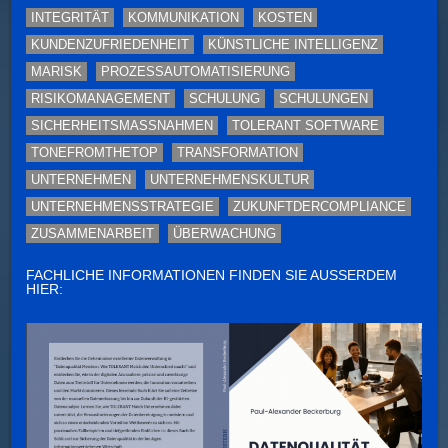
INTEGRITÄT
KOMMUNIKATION
KOSTEN
KUNDENZUFRIEDENHEIT
KÜNSTLICHE INTELLIGENZ
MARISK
PROZESSAUTOMATISIERUNG
RISIKOMANAGEMENT
SCHULUNG
SCHULUNGEN
SICHERHEITSMASSNAHMEN
TOLERANT SOFTWARE
TONEFROMTHETOP
TRANSFORMATION
UNTERNEHMEN
UNTERNEHMENSKULTUR
UNTERNEHMENSSTRATEGIE
ZUKUNFTDERCOMPLIANCE
ZUSAMMENARBEIT
ÜBERWACHUNG
FACHLICHE INFORMATIONEN FINDEN SIE AUSSERDEM H
IER: