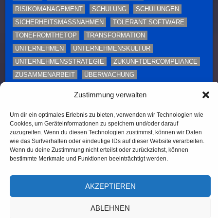
RISIKOMANAGEMENT
SCHULUNG
SCHULUNGEN
SICHERHEITSMASSNAHMEN
TOLERANT SOFTWARE
TONEFROMTHETOP
TRANSFORMATION
UNTERNEHMEN
UNTERNEHMENSKULTUR
UNTERNEHMENSSTRATEGIE
ZUKUNFTDERCOMPLIANCE
ZUSAMMENARBEIT
ÜBERWACHUNG
Zustimmung verwalten
Diese Webseite enthält Inhalte und Medien, die ganz
oder teilweise KI-unterstützt erstellt oder bearbeitet
Um dir ein optimales Erlebnis zu bieten, verwenden wir Technologien wie
wurden. Namen, Personenabbildungen und Beispiele
Cookies, um Geräteinformationen zu speichern und/oder darauf
dienen – sofern nicht ausdrücklich anders
zuzugreifen. Wenn du diesen Technologien zustimmst, können wir Daten
wie das Surfverhalten oder eindeutige IDs auf dieser Website verarbeiten.
gekennzeichnet – ausschließlich illustrativen Zwecken.
Wenn du deine Zustimmung nicht erteilst oder zurückziehst, können
bestimmte Merkmale und Funktionen beeinträchtigt werden.
(c) 2026, TOLERANT Software
AKZEPTIEREN
ABLEHNEN