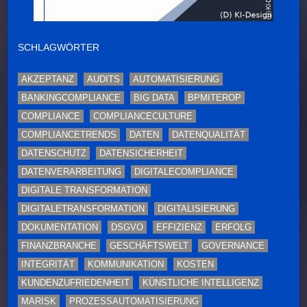
SCHLAGWÖRTER
AKZEPTANZ
AUDITS
AUTOMATISIERUNG
BANKINGCOMPLIANCE
BIG DATA
BPMITEROP
COMPLIANCE
COMPLIANCECULTURE
COMPLIANCETRENDS
DATEN
DATENQUALITÄT
DATENSCHUTZ
DATENSICHERHEIT
DATENVERARBEITUNG
DIGITALECOMPLIANCE
DIGITALE TRANSFORMATION
DIGITALETRANSFORMATION
DIGITALISIERUNG
DOKUMENTATION
DSGVO
EFFIZIENZ
ERFOLG
FINANZBRANCHE
GESCHÄFTSWELT
GOVERNANCE
INTEGRITÄT
KOMMUNIKATION
KOSTEN
KUNDENZUFRIEDENHEIT
KÜNSTLICHE INTELLIGENZ
MARISK
PROZESSAUTOMATISIERUNG