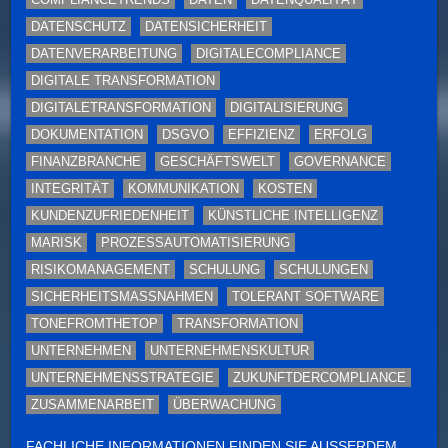
DATENSCHUTZ
DATENSICHERHEIT
DATENVERARBEITUNG
DIGITALECOMPLIANCE
DIGITALE TRANSFORMATION
DIGITALETRANSFORMATION
DIGITALISIERUNG
DOKUMENTATION
DSGVO
EFFIZIENZ
ERFOLG
FINANZBRANCHE
GESCHÄFTSWELT
GOVERNANCE
INTEGRITÄT
KOMMUNIKATION
KOSTEN
KUNDENZUFRIEDENHEIT
KÜNSTLICHE INTELLIGENZ
MARISK
PROZESSAUTOMATISIERUNG
RISIKOMANAGEMENT
SCHULUNG
SCHULUNGEN
SICHERHEITSMASSNAHMEN
TOLERANT SOFTWARE
TONEFROMTHETOP
TRANSFORMATION
UNTERNEHMEN
UNTERNEHMENSKULTUR
UNTERNEHMENSSTRATEGIE
ZUKUNFTDERCOMPLIANCE
ZUSAMMENARBEIT
ÜBERWACHUNG
FACHLICHE INFORMATIONEN FINDEN SIE AUSSERDEM H