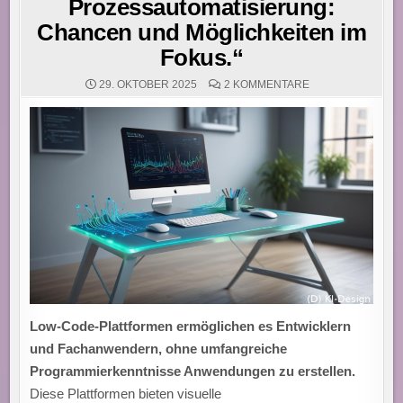
Prozessautomatisierung:
Chancen und Möglichkeiten im
Fokus.“
ZU
29. OKTOBER 2025
2 KOMMENTARE
„ENTWICKLER
NUTZEN
LOW-
CODE
PLATTFORMEN
ZUR
EFFEKTIVEN
PROZESSAUTOMA
CHANCEN
UND
MÖGLICHKEITEN
IM
FOKUS.“
Low-Code-Plattformen ermöglichen es Entwicklern
und Fachanwendern, ohne umfangreiche
Programmierkenntnisse Anwendungen zu erstellen.
Diese Plattformen bieten visuelle