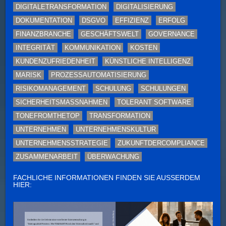
DIGITALETRANSFORMATION
DIGITALISIERUNG
DOKUMENTATION
DSGVO
EFFIZIENZ
ERFOLG
FINANZBRANCHE
GESCHÄFTSWELT
GOVERNANCE
INTEGRITÄT
KOMMUNIKATION
KOSTEN
KUNDENZUFRIEDENHEIT
KÜNSTLICHE INTELLIGENZ
MARISK
PROZESSAUTOMATISIERUNG
RISIKOMANAGEMENT
SCHULUNG
SCHULUNGEN
SICHERHEITSMASSNAHMEN
TOLERANT SOFTWARE
TONEFROMTHETOP
TRANSFORMATION
UNTERNEHMEN
UNTERNEHMENSKULTUR
UNTERNEHMENSSTRATEGIE
ZUKUNFTDERCOMPLIANCE
ZUSAMMENARBEIT
ÜBERWACHUNG
FACHLICHE INFORMATIONEN FINDEN SIE AUSSERDEM H
IER: