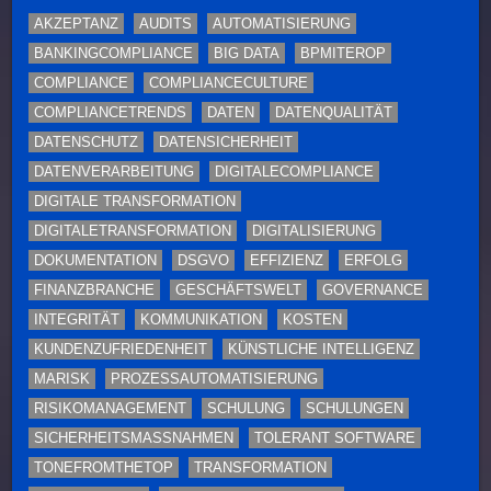
AKZEPTANZ
AUDITS
AUTOMATISIERUNG
BANKINGCOMPLIANCE
BIG DATA
BPMITEROP
COMPLIANCE
COMPLIANCECULTURE
COMPLIANCETRENDS
DATEN
DATENQUALITÄT
DATENSCHUTZ
DATENSICHERHEIT
DATENVERARBEITUNG
DIGITALECOMPLIANCE
DIGITALE TRANSFORMATION
DIGITALETRANSFORMATION
DIGITALISIERUNG
DOKUMENTATION
DSGVO
EFFIZIENZ
ERFOLG
FINANZBRANCHE
GESCHÄFTSWELT
GOVERNANCE
INTEGRITÄT
KOMMUNIKATION
KOSTEN
KUNDENZUFRIEDENHEIT
KÜNSTLICHE INTELLIGENZ
MARISK
PROZESSAUTOMATISIERUNG
RISIKOMANAGEMENT
SCHULUNG
SCHULUNGEN
SICHERHEITSMASSNAHMEN
TOLERANT SOFTWARE
TONEFROMTHETOP
TRANSFORMATION