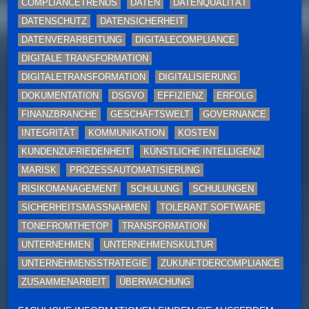
COMPLIANCETRENDS
DATEN
DATENQUALITÄT
DATENSCHUTZ
DATENSICHERHEIT
DATENVERARBEITUNG
DIGITALECOMPLIANCE
DIGITALE TRANSFORMATION
DIGITALETRANSFORMATION
DIGITALISIERUNG
DOKUMENTATION
DSGVO
EFFIZIENZ
ERFOLG
FINANZBRANCHE
GESCHÄFTSWELT
GOVERNANCE
INTEGRITÄT
KOMMUNIKATION
KOSTEN
KUNDENZUFRIEDENHEIT
KÜNSTLICHE INTELLIGENZ
MARISK
PROZESSAUTOMATISIERUNG
RISIKOMANAGEMENT
SCHULUNG
SCHULUNGEN
SICHERHEITSMASSNAHMEN
TOLERANT SOFTWARE
TONEFROMTHETOP
TRANSFORMATION
UNTERNEHMEN
UNTERNEHMENSKULTUR
UNTERNEHMENSSTRATEGIE
ZUKUNFTDERCOMPLIANCE
ZUSAMMENARBEIT
ÜBERWACHUNG