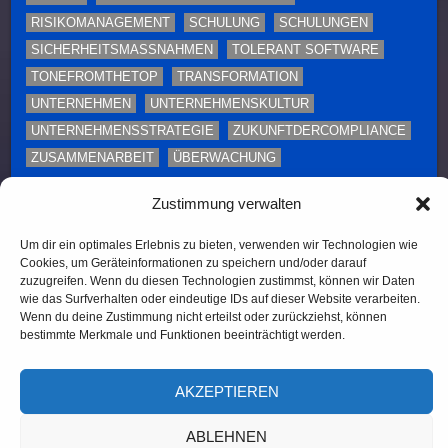
RISIKOMANAGEMENT
SCHULUNG
SCHULUNGEN
SICHERHEITSMASSNAHMEN
TOLERANT SOFTWARE
TONEFROMTHETOP
TRANSFORMATION
UNTERNEHMEN
UNTERNEHMENSKULTUR
UNTERNEHMENSSTRATEGIE
ZUKUNFTDERCOMPLIANCE
ZUSAMMENARBEIT
ÜBERWACHUNG
Diese Webseite enthält Inhalte und Medien, die ganz
Zustimmung verwalten
oder teilweise KI-unterstützt erstellt oder bearbeitet
Um dir ein optimales Erlebnis zu bieten, verwenden wir Technologien wie
wurden. Namen, Personenabbildungen und Beispiele
Cookies, um Geräteinformationen zu speichern und/oder darauf
dienen – sofern nicht ausdrücklich anders
zuzugreifen. Wenn du diesen Technologien zustimmst, können wir Daten
gekennzeichnet – ausschließlich illustrativen Zwecken.
wie das Surfverhalten oder eindeutige IDs auf dieser Website verarbeiten.
Wenn du deine Zustimmung nicht erteilst oder zurückziehst, können
bestimmte Merkmale und Funktionen beeinträchtigt werden.
(c) 2026, TOLERANT Software
AKZEPTIEREN
ABLEHNEN