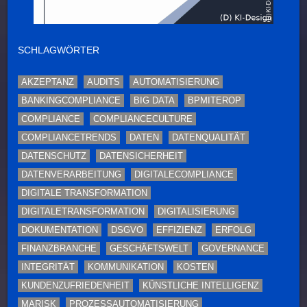
SCHLAGWÖRTER
AKZEPTANZ
AUDITS
AUTOMATISIERUNG
BANKINGCOMPLIANCE
BIG DATA
BPMITEROP
COMPLIANCE
COMPLIANCECULTURE
COMPLIANCETRENDS
DATEN
DATENQUALITÄT
DATENSCHUTZ
DATENSICHERHEIT
DATENVERARBEITUNG
DIGITALECOMPLIANCE
DIGITALE TRANSFORMATION
DIGITALETRANSFORMATION
DIGITALISIERUNG
DOKUMENTATION
DSGVO
EFFIZIENZ
ERFOLG
FINANZBRANCHE
GESCHÄFTSWELT
GOVERNANCE
INTEGRITÄT
KOMMUNIKATION
KOSTEN
KUNDENZUFRIEDENHEIT
KÜNSTLICHE INTELLIGENZ
MARISK
PROZESSAUTOMATISIERUNG