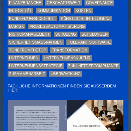
FINANZBRANCHE
GESCHÄFTSWELT
GOVERNANCE
INTEGRITÄT
KOMMUNIKATION
KOSTEN
KUNDENZUFRIEDENHEIT
KÜNSTLICHE INTELLIGENZ
MARISK
PROZESSAUTOMATISIERUNG
RISIKOMANAGEMENT
SCHULUNG
SCHULUNGEN
SICHERHEITSMASSNAHMEN
TOLERANT SOFTWARE
TONEFROMTHETOP
TRANSFORMATION
UNTERNEHMEN
UNTERNEHMENSKULTUR
UNTERNEHMENSSTRATEGIE
ZUKUNFTDERCOMPLIANCE
ZUSAMMENARBEIT
ÜBERWACHUNG
FACHLICHE INFORMATIONEN FINDEN SIE AUSSERDEM H
IER: