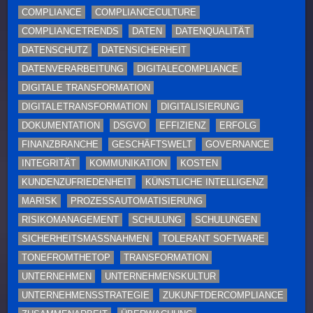
COMPLIANCE
COMPLIANCECULTURE
COMPLIANCETRENDS
DATEN
DATENQUALITÄT
DATENSCHUTZ
DATENSICHERHEIT
DATENVERARBEITUNG
DIGITALECOMPLIANCE
DIGITALE TRANSFORMATION
DIGITALETRANSFORMATION
DIGITALISIERUNG
DOKUMENTATION
DSGVO
EFFIZIENZ
ERFOLG
FINANZBRANCHE
GESCHÄFTSWELT
GOVERNANCE
INTEGRITÄT
KOMMUNIKATION
KOSTEN
KUNDENZUFRIEDENHEIT
KÜNSTLICHE INTELLIGENZ
MARISK
PROZESSAUTOMATISIERUNG
RISIKOMANAGEMENT
SCHULUNG
SCHULUNGEN
SICHERHEITSMASSNAHMEN
TOLERANT SOFTWARE
TONEFROMTHETOP
TRANSFORMATION
UNTERNEHMEN
UNTERNEHMENSKULTUR
UNTERNEHMENSSTRATEGIE
ZUKUNFTDERCOMPLIANCE