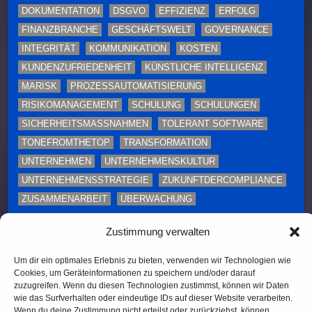
DOKUMENTATION
DSGVO
EFFIZIENZ
ERFOLG
FINANZBRANCHE
GESCHÄFTSWELT
GOVERNANCE
INTEGRITÄT
KOMMUNIKATION
KOSTEN
KUNDENZUFRIEDENHEIT
KÜNSTLICHE INTELLIGENZ
MARISK
PROZESSAUTOMATISIERUNG
RISIKOMANAGEMENT
SCHULUNG
SCHULUNGEN
SICHERHEITSMASSNAHMEN
TOLERANT SOFTWARE
TONEFROMTHETOP
TRANSFORMATION
UNTERNEHMEN
UNTERNEHMENSKULTUR
UNTERNEHMENSSTRATEGIE
ZUKUNFTDERCOMPLIANCE
ZUSAMMENARBEIT
ÜBERWACHUNG
Diese Webseite enthält Inhalte und Medien, die ganz
Zustimmung verwalten
oder teilweise KI-unterstützt erstellt oder bearbeitet
Um dir ein optimales Erlebnis zu bieten, verwenden wir Technologien wie
wurden. Namen, Personenabbildungen und Beispiele
Cookies, um Geräteinformationen zu speichern und/oder darauf
dienen – sofern nicht ausdrücklich anders
zuzugreifen. Wenn du diesen Technologien zustimmst, können wir Daten
gekennzeichnet – ausschließlich illustrativen Zwecken.
wie das Surfverhalten oder eindeutige IDs auf dieser Website verarbeiten.
Wenn du deine Zustimmung nicht erteilst oder zurückziehst, können