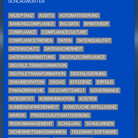
SCHLAGWÖRTER
AKZEPTANZ
AUDITS
AUTOMATISIERUNG
BANKINGCOMPLIANCE
BIG DATA
BPMITEROP
COMPLIANCE
COMPLIANCECULTURE
COMPLIANCETRENDS
DATEN
DATENQUALITÄT
DATENSCHUTZ
DATENSICHERHEIT
DATENVERARBEITUNG
DIGITALECOMPLIANCE
DIGITALE TRANSFORMATION
DIGITALETRANSFORMATION
DIGITALISIERUNG
DOKUMENTATION
DSGVO
EFFIZIENZ
ERFOLG
FINANZBRANCHE
GESCHÄFTSWELT
GOVERNANCE
INTEGRITÄT
KOMMUNIKATION
KOSTEN
KUNDENZUFRIEDENHEIT
KÜNSTLICHE INTELLIGENZ
MARISK
PROZESSAUTOMATISIERUNG
RISIKOMANAGEMENT
SCHULUNG
SCHULUNGEN
SICHERHEITSMASSNAHMEN
TOLERANT SOFTWARE