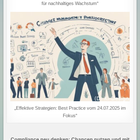
für nachhaltiges Wachstum“
„Effektive Strategien: Best Practice vom 24.07.2025 im
Fokus“
Beitragsnavigation
Compliance neu denken: Chancen nutzen und mit