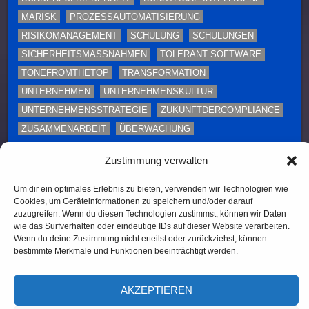
MARISK
PROZESSAUTOMATISIERUNG
RISIKOMANAGEMENT
SCHULUNG
SCHULUNGEN
SICHERHEITSMASSNAHMEN
TOLERANT SOFTWARE
TONEFROMTHETOP
TRANSFORMATION
UNTERNEHMEN
UNTERNEHMENSKULTUR
UNTERNEHMENSSTRATEGIE
ZUKUNFTDERCOMPLIANCE
ZUSAMMENARBEIT
ÜBERWACHUNG
Diese Webseite enthält Inhalte und Medien, die ganz
Zustimmung verwalten
oder teilweise KI-unterstützt erstellt oder bearbeitet
Um dir ein optimales Erlebnis zu bieten, verwenden wir Technologien wie
wurden. Namen, Personenabbildungen und Beispiele
Cookies, um Geräteinformationen zu speichern und/oder darauf
dienen – sofern nicht ausdrücklich anders
zuzugreifen. Wenn du diesen Technologien zustimmst, können wir Daten
gekennzeichnet – ausschließlich illustrativen Zwecken.
wie das Surfverhalten oder eindeutige IDs auf dieser Website verarbeiten.
Wenn du deine Zustimmung nicht erteilst oder zurückziehst, können
bestimmte Merkmale und Funktionen beeinträchtigt werden.
(c) 2026, TOLERANT Software
AKZEPTIEREN