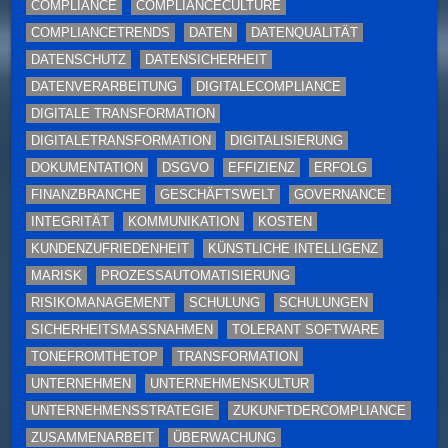
COMPLIANCE
COMPLIANCECULTURE
COMPLIANCETRENDS
DATEN
DATENQUALITÄT
DATENSCHUTZ
DATENSICHERHEIT
DATENVERARBEITUNG
DIGITALECOMPLIANCE
DIGITALE TRANSFORMATION
DIGITALETRANSFORMATION
DIGITALISIERUNG
DOKUMENTATION
DSGVO
EFFIZIENZ
ERFOLG
FINANZBRANCHE
GESCHÄFTSWELT
GOVERNANCE
INTEGRITÄT
KOMMUNIKATION
KOSTEN
KUNDENZUFRIEDENHEIT
KÜNSTLICHE INTELLIGENZ
MARISK
PROZESSAUTOMATISIERUNG
RISIKOMANAGEMENT
SCHULUNG
SCHULUNGEN
SICHERHEITSMASSNAHMEN
TOLERANT SOFTWARE
TONEFROMTHETOP
TRANSFORMATION
UNTERNEHMEN
UNTERNEHMENSKULTUR
UNTERNEHMENSSTRATEGIE
ZUKUNFTDERCOMPLIANCE
ZUSAMMENARBEIT
ÜBERWACHUNG