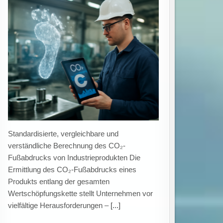
umweltfreundliche Technologien trifft
unterschiedlichen Innovationsbedarf.
Gezielte Förderprogramme als Treiber grüner
Innovationen Eine aktuelle Untersuchung des
ZEW Mannheim in Kooperation mit der
Hochschule Augsburg zeigt, dass staatliche
Fördermaßnahmen Unternehmen bei der
[...]