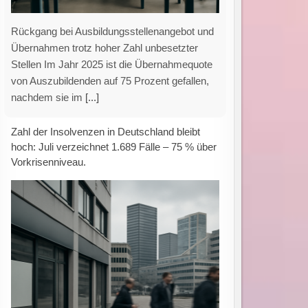
IWH-Insolvenztrend: Hohe Anzahl an
Firmeninsolvenzen im Juli Das Leibniz-Institut
für Wirtschaftsforschung Halle (IWH)
veröffentlicht in seiner aktuellen Analyse eine
nahezu konstante Anzahl an Insolvenzen von
[...]
Eltern bereit zu zahlen: Soziale Faktoren
beeinflussen die Nutzung von KI für
Hausaufgaben und Lernhilfen.