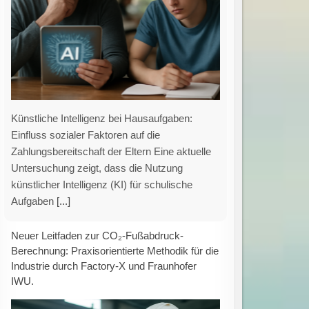
Standardisierte, vergleichbare und
verständliche Berechnung des CO₂-
Fußabdrucks von Industrieprodukten Die
Ermittlung des CO₂-Fußabdrucks eines
Produkts entlang der gesamten
Wertschöpfungskette stellt Unternehmen vor
vielfältige Herausforderungen –
[...]
Gezielte Förderprogramme stärken grüne
Innovationen: Unterstützung für