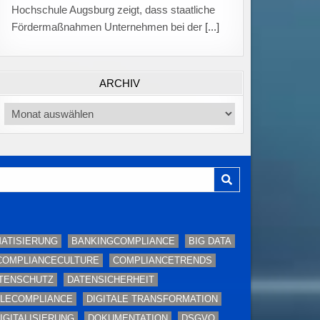
von Auszubildenden auf 75 Prozent gefallen,
nachdem sie im
[...]
ARCHIV
Archiv
ATISIERUNG
BANKINGCOMPLIANCE
BIG DATA
COMPLIANCECULTURE
COMPLIANCETRENDS
TENSCHUTZ
DATENSICHERHEIT
ALECOMPLIANCE
DIGITALE TRANSFORMATION
IGITALISIERUNG
DOKUMENTATION
DSGVO