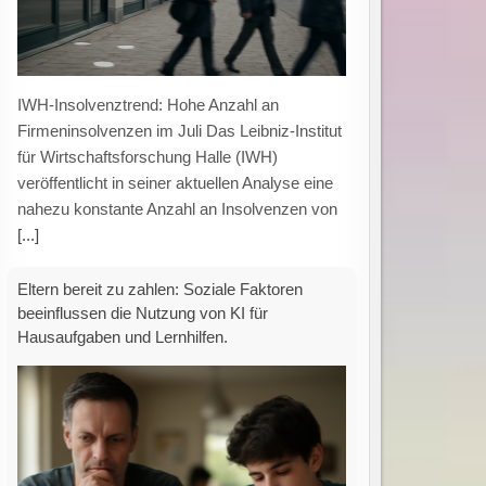
Künstliche Intelligenz bei Hausaufgaben:
Einfluss sozialer Faktoren auf die
Zahlungsbereitschaft der Eltern Eine aktuelle
Untersuchung zeigt, dass die Nutzung
künstlicher Intelligenz (KI) für schulische
Aufgaben
[...]
Neuer Leitfaden zur CO₂-Fußabdruck-
Berechnung: Praxisorientierte Methodik für die
Industrie durch Factory-X und Fraunhofer
IWU.