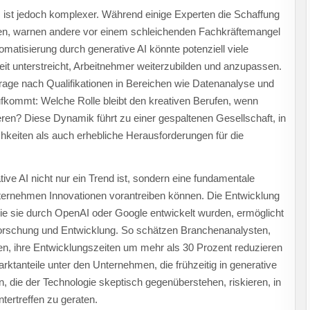
I ist jedoch komplexer. Während einige Experten die Schaffung
en, warnen andere vor einem schleichenden Fachkräftemangel
utomatisierung durch generative AI könnte potenziell viele
it unterstreicht, Arbeitnehmer weiterzubilden und anzupassen.
rage nach Qualifikationen in Bereichen wie Datenanalyse und
fkommt: Welche Rolle bleibt den kreativen Berufen, wenn
ren? Diese Dynamik führt zu einer gespaltenen Gesellschaft, in
keiten als auch erhebliche Herausforderungen für die
ive AI nicht nur ein Trend ist, sondern eine fundamentale
Unternehmen Innovationen vorantreiben können. Die Entwicklung
wie sie durch OpenAI oder Google entwickelt wurden, ermöglicht
 Forschung und Entwicklung. So schätzen Branchenanalysten,
en, ihre Entwicklungszeiten um mehr als 30 Prozent reduzieren
ktanteile unter den Unternehmen, die frühzeitig in generative
n, die der Technologie skeptisch gegenüberstehen, riskieren, in
tertreffen zu geraten.