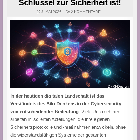
Schlüssel zur Sicherheit ist!
ZU
8. MAI 2026
2 KOMMENTARE
SILO-
DENKEN
IN
CYBERSECURITY:
WARUM
ZUSAMMENARBEIT
DER
SCHLÜSSEL
ZUR
SICHERHEIT
IST!
In der heutigen digitalen Landschaft ist das
Verständnis des Silo-Denkens in der Cybersecurity
von entscheidender Bedeutung.
Viele Unternehmen
arbeiten in isolierten Abteilungen, die ihre eigenen
Sicherheitsprotokolle und -maßnahmen entwickeln, ohne
die widerstandsfähigen Systeme der gesamten