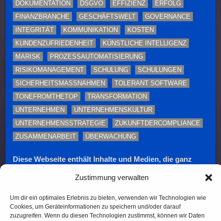
DOKUMENTATION
DSGVO
EFFIZIENZ
ERFOLG
FINANZBRANCHE
GESCHÄFTSWELT
GOVERNANCE
INTEGRITÄT
KOMMUNIKATION
KOSTEN
KUNDENZUFRIEDENHEIT
KÜNSTLICHE INTELLIGENZ
MARISK
PROZESSAUTOMATISIERUNG
RISIKOMANAGEMENT
SCHULUNG
SCHULUNGEN
SICHERHEITSMASSNAHMEN
TOLERANT SOFTWARE
TONEFROMTHETOP
TRANSFORMATION
UNTERNEHMEN
UNTERNEHMENSKULTUR
UNTERNEHMENSSTRATEGIE
ZUKUNFTDERCOMPLIANCE
ZUSAMMENARBEIT
ÜBERWACHUNG
Diese Webseite enthält Inhalte und Medien, die ganz
oder teilweise KI-unterstützt erstellt oder bearbeitet
Zustimmung verwalten
wurden. Namen, Personenabbildungen und Beispiele
dienen – sofern nicht ausdrücklich anders
Um dir ein optimales Erlebnis zu bieten, verwenden wir Technologien wie
gekennzeichnet – ausschließlich illustrativen Zwecken.
Cookies, um Geräteinformationen zu speichern und/oder darauf
zuzugreifen. Wenn du diesen Technologien zustimmst, können wir Daten