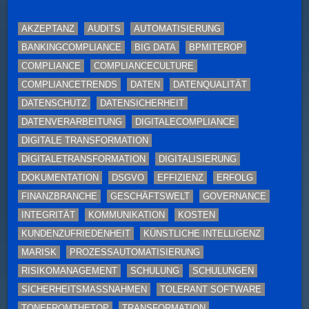
AKZEPTANZ
AUDITS
AUTOMATISIERUNG
BANKINGCOMPLIANCE
BIG DATA
BPMITEROP
COMPLIANCE
COMPLIANCECULTURE
COMPLIANCETRENDS
DATEN
DATENQUALITÄT
DATENSCHUTZ
DATENSICHERHEIT
DATENVERARBEITUNG
DIGITALECOMPLIANCE
DIGITALE TRANSFORMATION
DIGITALETRANSFORMATION
DIGITALISIERUNG
DOKUMENTATION
DSGVO
EFFIZIENZ
ERFOLG
FINANZBRANCHE
GESCHÄFTSWELT
GOVERNANCE
INTEGRITÄT
KOMMUNIKATION
KOSTEN
KUNDENZUFRIEDENHEIT
KÜNSTLICHE INTELLIGENZ
MARISK
PROZESSAUTOMATISIERUNG
RISIKOMANAGEMENT
SCHULUNG
SCHULUNGEN
SICHERHEITSMASSNAHMEN
TOLERANT SOFTWARE
TONEFROMTHETOP
TRANSFORMATION