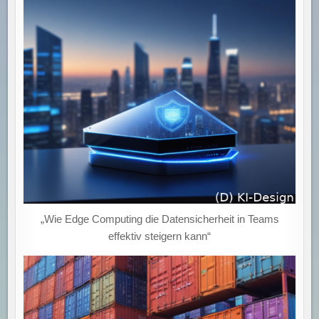
TECHNOLOGIEN
EFFEKTIV
NUTZEN
KÖNNEN.“
„Wie Edge Computing die Datensicherheit in Teams
effektiv steigern kann“