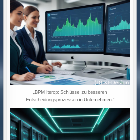
EINHALTEN
SOLLTE:
SICHERHEIT,
VERTRAUEN
UND
GESETZLICHE
ANFORDERUNGEN.“
„BPM Iterop: Schlüssel zu besseren
Entscheidungsprozessen in Unternehmen.“