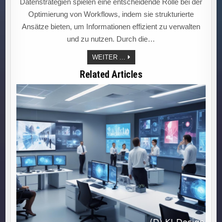
Datenstrategien spielen eine entscheidende Rolle bei der
Optimierung von Workflows, indem sie strukturierte
Ansätze bieten, um Informationen effizient zu verwalten
und zu nutzen. Durch die…
„ENTWICKLER
WEITER ...
NUTZEN
DATENSTRATEGIEN,
Related Articles
UM
WORKFLOWS
EFFIZIENTER
UND
EINFACHER
ZU
GESTALTEN.“