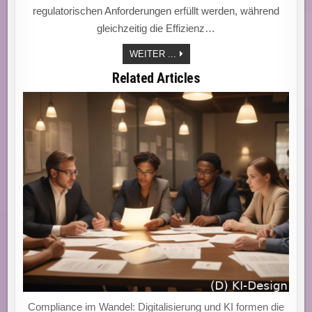
regulatorischen Anforderungen erfüllt werden, während
gleichzeitig die Effizienz…
„ENTWICKLER
WEITER ...
UND
IT-
Related Articles
COMPLIANCE:
WIE
SCHNELLERE
PROZESSE
LIEFERZEITEN
VERKÜRZEN.“
Compliance im Wandel: Digitalisierung und KI formen die