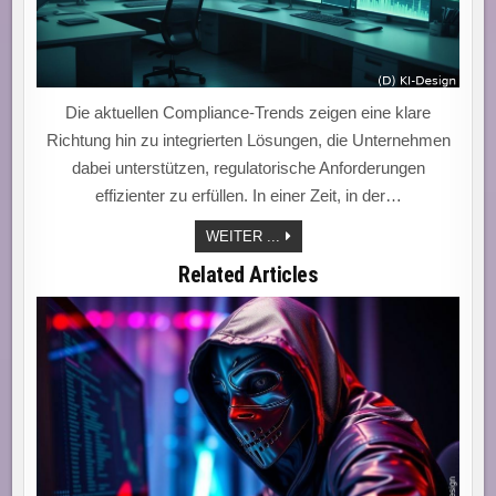
Die aktuellen Compliance-Trends zeigen eine klare
Richtung hin zu integrierten Lösungen, die Unternehmen
dabei unterstützen, regulatorische Anforderungen
effizienter zu erfüllen. In einer Zeit, in der…
„COMPLIANCETRENDS:
WEITER ...
PROZESSAUTOMATISIERUNG
ALS
Related Articles
SCHLÜSSEL
ZUR
EFFEKTIVEN
COMPLIANCE-
STRATEGIE“