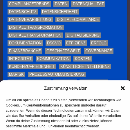
COMPLIANCETRENDS
DATEN
DATENQUALITÄT
DATENSCHUTZ
DATENSICHERHEIT
DATENVERARBEITUNG
DIGITALECOMPLIANCE
DIGITALE TRANSFORMATION
DIGITALETRANSFORMATION
DIGITALISIERUNG
DOKUMENTATION
DSGVO
EFFIZIENZ
ERFOLG
FINANZBRANCHE
GESCHÄFTSWELT
GOVERNANCE
INTEGRITÄT
KOMMUNIKATION
KOSTEN
KUNDENZUFRIEDENHEIT
KÜNSTLICHE INTELLIGENZ
MARISK
PROZESSAUTOMATISIERUNG
RISIKOMANAGEMENT
SCHULUNG
SCHULUNGEN
Zustimmung verwalten
SICHERHEITSMASSNAHMEN
TOLERANT SOFTWARE
TONEFROMTHETOP
TRANSFORMATION
Um dir ein optimales Erlebnis zu bieten, verwenden wir Technologien wie
Cookies, um Geräteinformationen zu speichern und/oder darauf
UNTERNEHMEN
UNTERNEHMENSKULTUR
zuzugreifen. Wenn du diesen Technologien zustimmst, können wir Daten
UNTERNEHMENSSTRATEGIE
ZUKUNFTDERCOMPLIANCE
wie das Surfverhalten oder eindeutige IDs auf dieser Website verarbeiten.
Wenn du deine Zustimmung nicht erteilst oder zurückziehst, können
ZUSAMMENARBEIT
ÜBERWACHUNG
bestimmte Merkmale und Funktionen beeinträchtigt werden.