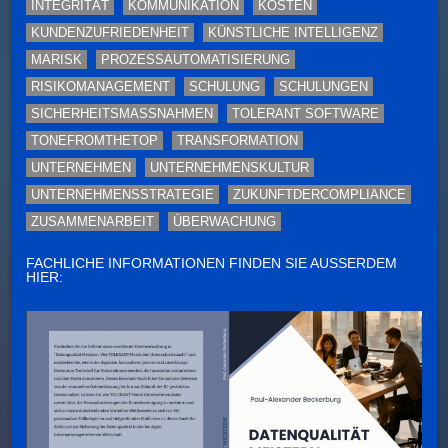
INTEGRITÄT
KOMMUNIKATION
KOSTEN
KUNDENZUFRIEDENHEIT
KÜNSTLICHE INTELLIGENZ
MARISK
PROZESSAUTOMATISIERUNG
RISIKOMANAGEMENT
SCHULUNG
SCHULUNGEN
SICHERHEITSMASSNAHMEN
TOLERANT SOFTWARE
TONEFROMTHETOP
TRANSFORMATION
UNTERNEHMEN
UNTERNEHMENSKULTUR
UNTERNEHMENSSTRATEGIE
ZUKUNFTDERCOMPLIANCE
ZUSAMMENARBEIT
ÜBERWACHUNG
FACHLICHE INFORMATIONEN FINDEN SIE AUSSERDEM H
IER: