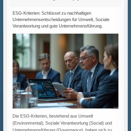
Die ESG-Kriterien, bestehend aus Umwelt
(Environmental), Soziale Verantwortung (Social) und
Unternehmensführung (Governance), haben sich zu
einem entscheidenden Rahmenwerk für Unternehmen
entwickelt, die ihre strategischen Entscheidungen
[...]
Hohe Insolvenzen in Deutschland: Juli zeigt 1.689
Fälle, 75 % über dem Pandemie-Niveau –
Frühindikatoren warnen vor weiterer Krise.