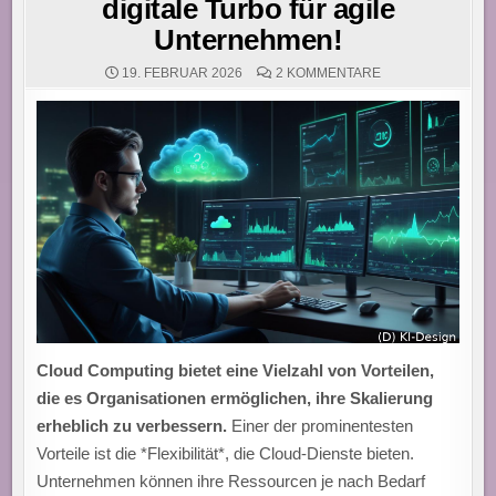
digitale Turbo für agile
Unternehmen!
ZU
19. FEBRUAR 2026
2 KOMMENTARE
CLOUD
COMPUTING:
FLEXIBEL,
KOSTENEFFIZIEN
UND
SICHER
–
DER
DIGITALE
TURBO
FÜR
AGILE
UNTERNEHMEN!
Cloud Computing bietet eine Vielzahl von Vorteilen,
die es Organisationen ermöglichen, ihre Skalierung
erheblich zu verbessern.
Einer der prominentesten
Vorteile ist die *Flexibilität*, die Cloud-Dienste bieten.
Unternehmen können ihre Ressourcen je nach Bedarf