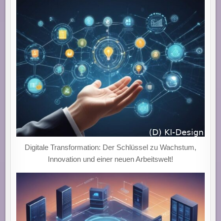
UNTERNEHMEN
–
FLEXIBEL,
EFFIZIENT
UND
ZUKUNFTSWEISEND
IN
DER
DIGITALEN
TRANSFORMATION!
Digitale Transformation: Der Schlüssel zu Wachstum,
Innovation und einer neuen Arbeitswelt!