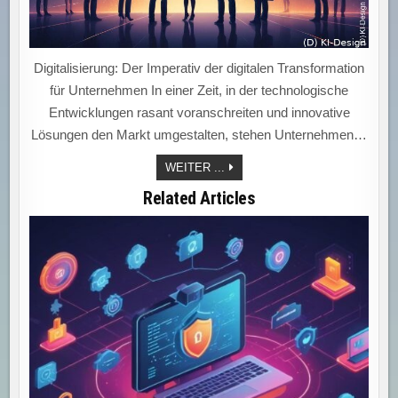
Digitalisierung: Der Imperativ der digitalen Transformation
für Unternehmen In einer Zeit, in der technologische
Entwicklungen rasant voranschreiten und innovative
Lösungen den Markt umgestalten, stehen Unternehmen…
DIGITALE
WEITER ...
TRANSFORMATION:
DER
Related Articles
SCHLÜSSEL
ZUM
UNTERNEHMENSERFOLG
IM
ZEITALTER
DER
INNOVATION
UND
DATENFLUT!