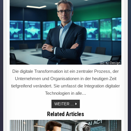
Die digitale Transformation ist ein zentraler Prozess, der
Unternehmen und Organisationen in der heutigen Zeit
tiefgreifend verändert. Sie umfasst die Integration digitaler
Technologien in alle…
DIGITALE
WEITER ...
TRANSFORMATION:
DER
Related Articles
SCHLÜSSEL
ZU
KUNDENZUFRIEDENHEIT,
EFFIZIENZ
UND