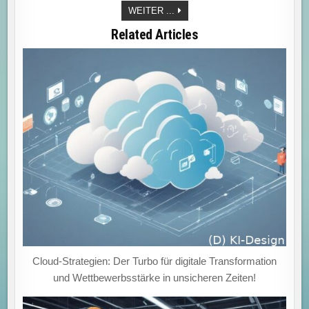
IT-
WEITER ...
BETRIEB
IM
Related Articles
WANDEL:
HYBRID
ZWISCHEN
KOSTENSPAREN
UND
INNOVATIONSSCHUB
FÜR
DIE
ZUKUNFT!
Cloud-Strategien: Der Turbo für digitale Transformation
und Wettbewerbsstärke in unsicheren Zeiten!