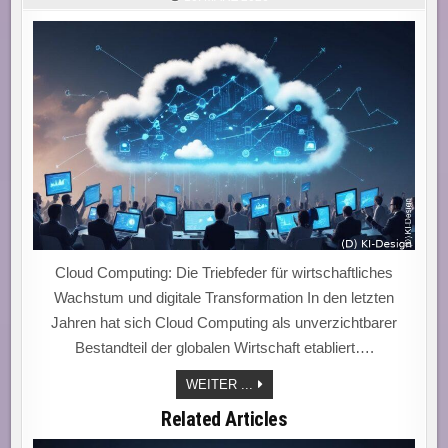
Cloud Computing: Die Triebfeder für wirtschaftliches
Wachstum und digitale Transformation In den letzten
Jahren hat sich Cloud Computing als unverzichtbarer
Bestandteil der globalen Wirtschaft etabliert….
CLOUD
WEITER ...
COMPUTING:
DER
Related Articles
WACHSTUMSMOTOR
FÜR