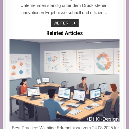
Unternehmen ständig unter dem Druck stehen,
innovationen Ergebnisse schnell und effizient…
PROJEKTMANAGEMENT
WEITER ...
2.0:
DER
Related Articles
DIGITALE
SCHLÜSSEL
ZUR
WETTBEWERBSFÄHIGKEIT
UND
EFFIZIENZSTEIGERUNG!
„Best Practice: Wichtige Erkenntnisse vom 24.08.2025 für