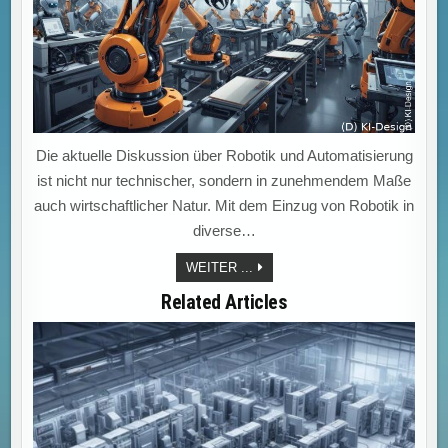
Die aktuelle Diskussion über Robotik und Automatisierung
ist nicht nur technischer, sondern in zunehmendem Maße
auch wirtschaftlicher Natur. Mit dem Einzug von Robotik in
diverse…
ROBOTIK-
WEITER ...
REVOLUTION:
MEHR
Related Articles
EFFIZIENZ,
NEUE
JOBS
–
ABER
AUCH
HERAUSFORDERUNGEN
FÜR
DIE
ZUKUNFT
DER