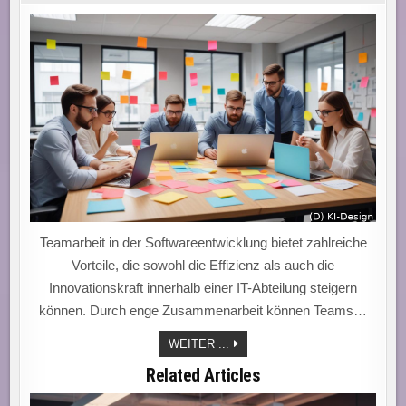
Teamarbeit in der Softwareentwicklung bietet zahlreiche
Vorteile, die sowohl die Effizienz als auch die
Innovationskraft innerhalb einer IT-Abteilung steigern
können. Durch enge Zusammenarbeit können Teams…
TEAMARBEIT:
WEITER ...
DER
TURBO
Related Articles
FÜR
EFFIZIENZ
UND