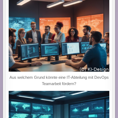
INNOVATION
IN
DER
SOFTWAREENTWICKLUNG!
Aus welchem Grund könnte eine IT-Abteilung mit DevOps
Teamarbeit fördern?