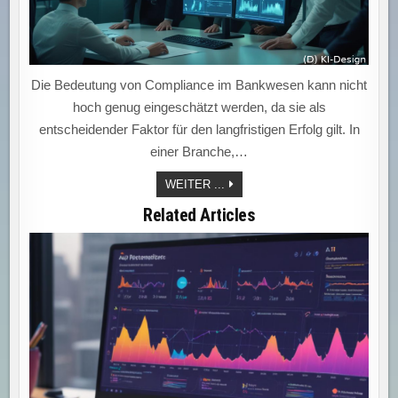
Die Bedeutung von Compliance im Bankwesen kann nicht
hoch genug eingeschätzt werden, da sie als
entscheidender Faktor für den langfristigen Erfolg gilt. In
einer Branche,…
COMPLIANCE
WEITER ...
ALS
SCHLÜSSEL
Related Articles
ZUM
BANKENERFOLG:
KULTUR
SCHAFFEN,
VERTRAUEN
STÄRKEN
UND
CHANCEN
NUTZEN!