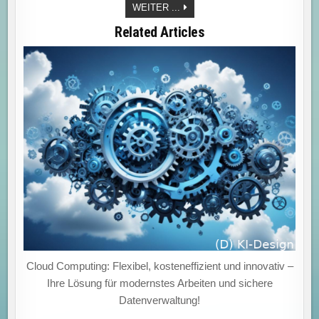
EDGE
WEITER ...
COMPUTING:
DIE
Related Articles
ZUKUNFT
DER
DATENVERARBEITUNG
–
SCHNELLER,
EFFIZIENTER
UND
SICHERER
FÜR
IHR
UNTERNEHMEN!
Cloud Computing: Flexibel, kosteneffizient und innovativ –
Ihre Lösung für modernstes Arbeiten und sichere
Datenverwaltung!