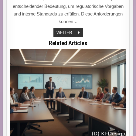
entscheidender Bedeutung, um regulatorische Vorgaben
und interne Standards zu erfüllen. Diese Anforderungen
können…
COMPLIANCE
WEITER ...
MEISTERN:
SO
Related Articles
NUTZEN
UNTERNEHMEN
LOW-
CODE
PLATTFORMEN
FÜR
DATENSCHUTZKONFORME
ANWENDUNGSGESTALTUNG!