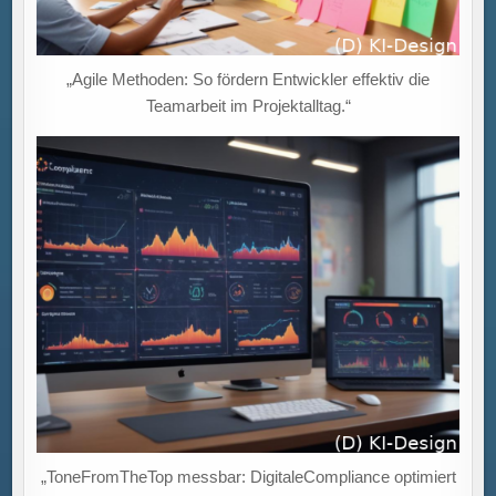
„Agile Methoden: So fördern Entwickler effektiv die
Teamarbeit im Projektalltag.“
„ToneFromTheTop messbar: DigitaleCompliance optimiert