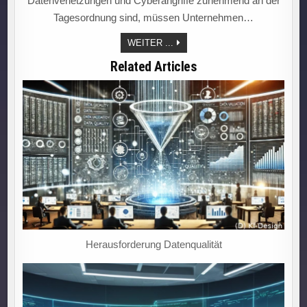
Datenverletzungen und Cyberangriffe zunehmend an der
Tagesordnung sind, müssen Unternehmen…
SICHERHEIT
WEITER ...
TRIFFT
INNOVATION:
Related Articles
CYBERSECURITY
ALS
HERZSTÜCK
MODERNER
IT-
STRATEGIEN!
Herausforderung Datenqualität