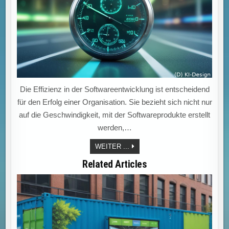
Die Effizienz in der Softwareentwicklung ist entscheidend
für den Erfolg einer Organisation. Sie bezieht sich nicht nur
auf die Geschwindigkeit, mit der Softwareprodukte erstellt
werden,…
EFFIZIENTE
WEITER ...
SOFTWAREENTWICKLUNG:
AGILE
Related Articles
METHODEN
UND
MODERNE
TECHNOLOGIEN
ALS
SCHLÜSSEL
ZU
QUALITÄT
UND
ERFOLG!