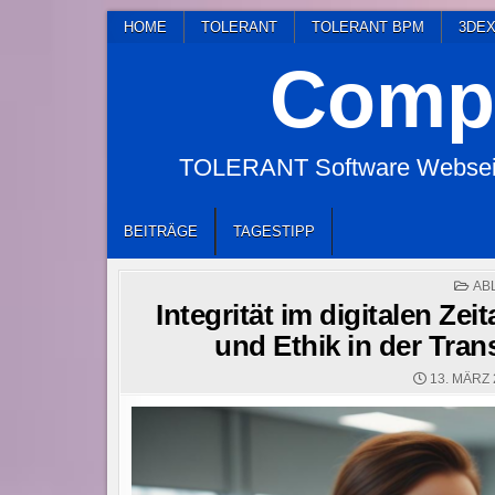
Skip
HOME
TOLERANT
TOLERANT BPM
3DEX
to
Compl
content
TOLERANT Software Webseite
BEITRÄGE
TAGESTIPP
PO
AB
IN
Integrität im digitalen Ze
und Ethik in der Tra
13. MÄRZ 