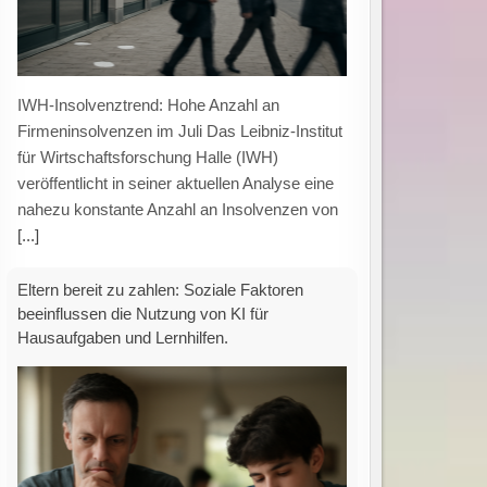
Künstliche Intelligenz bei Hausaufgaben:
Einfluss sozialer Faktoren auf die
Zahlungsbereitschaft der Eltern Eine aktuelle
Untersuchung zeigt, dass die Nutzung
künstlicher Intelligenz (KI) für schulische
Aufgaben
[...]
Neuer Leitfaden zur CO₂-Fußabdruck-
Berechnung: Praxisorientierte Methodik für die
Industrie durch Factory-X und Fraunhofer
IWU.