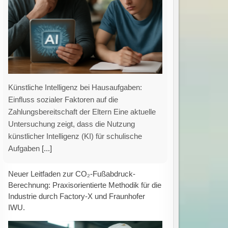
Standardisierte, vergleichbare und
verständliche Berechnung des CO₂-
Fußabdrucks von Industrieprodukten Die
Ermittlung des CO₂-Fußabdrucks eines
Produkts entlang der gesamten
Wertschöpfungskette stellt Unternehmen vor
vielfältige Herausforderungen –
[...]
Gezielte Förderprogramme stärken grüne
Innovationen: Unterstützung für