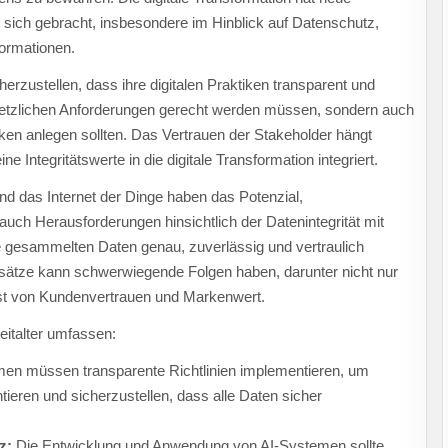
t sich gebracht, insbesondere im Hinblick auf Datenschutz,
formationen.
rzustellen, dass ihre digitalen Praktiken transparent und
gesetzlichen Anforderungen gerecht werden müssen, sondern auch
ken anlegen sollten. Das Vertrauen der Stakeholder hängt
Integritätswerte in die digitale Transformation integriert.
und das Internet der Dinge haben das Potenzial,
uch Herausforderungen hinsichtlich der Datenintegrität mit
e gesammelten Daten genau, zuverlässig und vertraulich
sätze kann schwerwiegende Folgen haben, darunter nicht nur
st von Kundenvertrauen und Markenwert.
Zeitalter umfassen:
n müssen transparente Richtlinien implementieren, um
eren und sicherzustellen, dass alle Daten sicher
z:
Die Entwicklung und Anwendung von AI-Systemen sollte