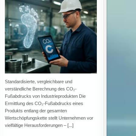
umweltfreundliche Technologien trifft
unterschiedlichen Innovationsbedarf.
Gezielte Förderprogramme als Treiber grüner
Innovationen Eine aktuelle Untersuchung des
ZEW Mannheim in Kooperation mit der
Hochschule Augsburg zeigt, dass staatliche
Fördermaßnahmen Unternehmen bei der
[...]