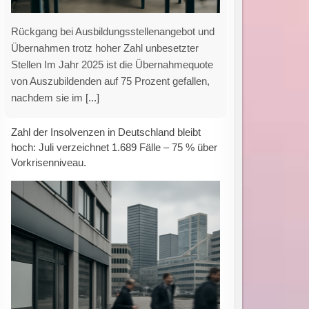
IWH-Insolvenztrend: Hohe Anzahl an
Firmeninsolvenzen im Juli Das Leibniz-Institut
für Wirtschaftsforschung Halle (IWH)
veröffentlicht in seiner aktuellen Analyse eine
nahezu konstante Anzahl an Insolvenzen von
[...]
Eltern bereit zu zahlen: Soziale Faktoren
beeinflussen die Nutzung von KI für
Hausaufgaben und Lernhilfen.