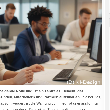
ETHIK
IN
DER
TRANSFORMATION
MEISTERN
MÜSSEN!
scheidende Rolle und ist ein zentrales Element, das
Kunden, Mitarbeitern und Partnern aufzubauen.
In einer Zeit,
uscht werden, ist die Wahrung von Integrität unerlässlich, um
ns zu bewahren. Die digitale Transformation hat neue