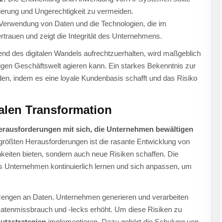
nierung und Ungerechtigkeit zu vermeiden.
erwendung von Daten und die Technologien, die im
trauen und zeigt die Integrität des Unternehmens.
end des digitalen Wandels aufrechtzuerhalten, wird maßgeblich
utigen Geschäftswelt agieren kann. Ein starkes Bekenntnis zur
rden, indem es eine loyale Kundenbasis schafft und das Risiko
alen Transformation
 Herausforderungen mit sich, die Unternehmen bewältigen
größten Herausforderungen ist die rasante Entwicklung von
keiten bieten, sondern auch neue Risiken schaffen. Die
ass Unternehmen kontinuierlich lernen und sich anpassen, um
Mengen an Daten. Unternehmen generieren und verarbeiten
atenmissbrauch und -lecks erhöht. Um diese Risiken zu
utzstrategien
implementieren. Dazu gehört die Schulung von