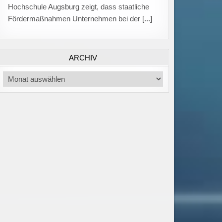
von Auszubildenden auf 75 Prozent gefallen,
nachdem sie im
[...]
ARCHIV
Archiv