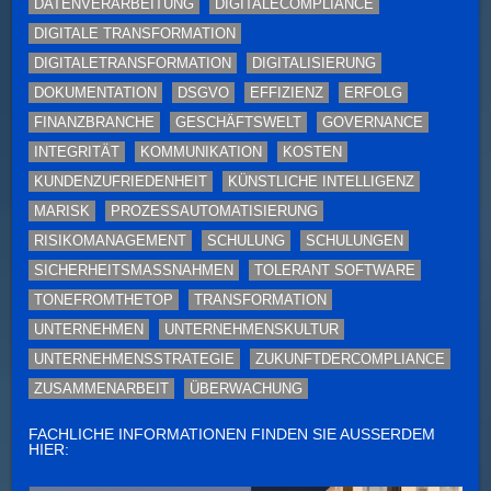
DATENVERARBEITUNG
DIGITALECOMPLIANCE
DIGITALE TRANSFORMATION
DIGITALETRANSFORMATION
DIGITALISIERUNG
DOKUMENTATION
DSGVO
EFFIZIENZ
ERFOLG
FINANZBRANCHE
GESCHÄFTSWELT
GOVERNANCE
INTEGRITÄT
KOMMUNIKATION
KOSTEN
KUNDENZUFRIEDENHEIT
KÜNSTLICHE INTELLIGENZ
MARISK
PROZESSAUTOMATISIERUNG
RISIKOMANAGEMENT
SCHULUNG
SCHULUNGEN
SICHERHEITSMASSNAHMEN
TOLERANT SOFTWARE
TONEFROMTHETOP
TRANSFORMATION
UNTERNEHMEN
UNTERNEHMENSKULTUR
UNTERNEHMENSSTRATEGIE
ZUKUNFTDERCOMPLIANCE
ZUSAMMENARBEIT
ÜBERWACHUNG
FACHLICHE INFORMATIONEN FINDEN SIE AUSSERDEM H
IER: