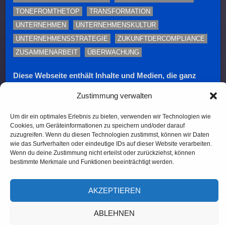
TONEFROMTHETOP
TRANSFORMATION
UNTERNEHMEN
UNTERNEHMENSKULTUR
UNTERNEHMENSSTRATEGIE
ZUKUNFTDERCOMPLIANCE
ZUSAMMENARBEIT
ÜBERWACHUNG
Diese Webseite enthält Inhalte und Medien, die ganz
oder teilweise KI-unterstützt erstellt oder bearbeitet
Zustimmung verwalten
wurden. Namen, Personenabbildungen und Beispiele
dienen – sofern nicht ausdrücklich anders
Um dir ein optimales Erlebnis zu bieten, verwenden wir Technologien wie
gekennzeichnet – ausschließlich illustrativen Zwecken.
Cookies, um Geräteinformationen zu speichern und/oder darauf
zuzugreifen. Wenn du diesen Technologien zustimmst, können wir Daten
wie das Surfverhalten oder eindeutige IDs auf dieser Website verarbeiten.
Wenn du deine Zustimmung nicht erteilst oder zurückziehst, können
(c) 2026, TOLERANT Software
bestimmte Merkmale und Funktionen beeinträchtigt werden.
AKZEPTIEREN
ABLEHNEN