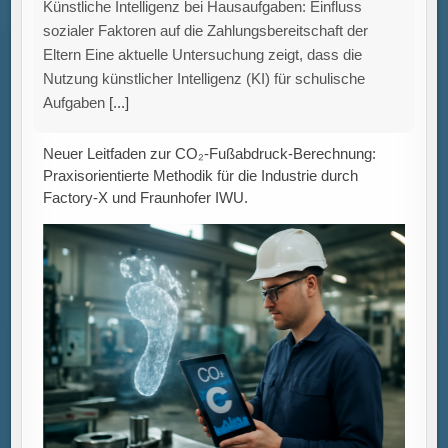
Standardisierte, vergleichbare und verständliche
Berechnung des CO₂-Fußabdrucks von
Industrieprodukten Die Ermittlung des CO₂-
Fußabdrucks eines Produkts entlang der gesamten
Wertschöpfungskette stellt Unternehmen vor vielfältige
Herausforderungen –
[...]
Gezielte Förderprogramme stärken grüne
Innovationen: Unterstützung für umweltfreundliche
Technologien trifft unterschiedlichen Innovationsbedarf.