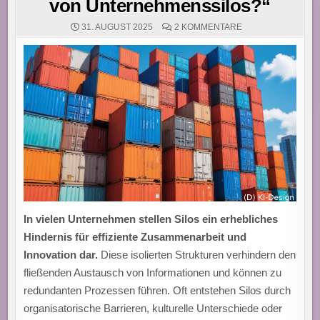
von Unternehmenssilos?“
ZU
31. AUGUST 2025
2 KOMMENTARE
„CONTAINER-
TECHNOLOGIEN:
DER
SCHLÜSSEL
ZUM
DURCHBRECHEN
VON
UNTERNEHMENSSI
In vielen Unternehmen stellen Silos ein erhebliches
Hindernis für effiziente Zusammenarbeit und
Innovation dar.
Diese isolierten Strukturen verhindern den
fließenden Austausch von Informationen und können zu
redundanten Prozessen führen. Oft entstehen Silos durch
organisatorische Barrieren, kulturelle Unterschiede oder