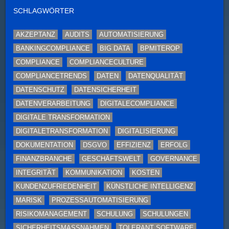
SCHLAGWÖRTER
AKZEPTANZ
AUDITS
AUTOMATISIERUNG
BANKINGCOMPLIANCE
BIG DATA
BPMITEROP
COMPLIANCE
COMPLIANCECULTURE
COMPLIANCETRENDS
DATEN
DATENQUALITÄT
DATENSCHUTZ
DATENSICHERHEIT
DATENVERARBEITUNG
DIGITALECOMPLIANCE
DIGITALE TRANSFORMATION
DIGITALETRANSFORMATION
DIGITALISIERUNG
DOKUMENTATION
DSGVO
EFFIZIENZ
ERFOLG
FINANZBRANCHE
GESCHÄFTSWELT
GOVERNANCE
INTEGRITÄT
KOMMUNIKATION
KOSTEN
KUNDENZUFRIEDENHEIT
KÜNSTLICHE INTELLIGENZ
MARISK
PROZESSAUTOMATISIERUNG
RISIKOMANAGEMENT
SCHULUNG
SCHULUNGEN
SICHERHEITSMASSNAHMEN
TOLERANT SOFTWARE