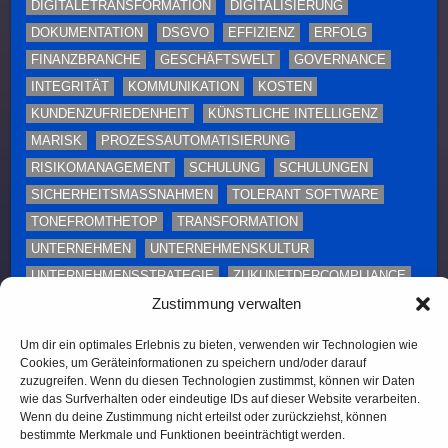
DIGITALETRANSFORMATION
DIGITALISIERUNG
DOKUMENTATION
DSGVO
EFFIZIENZ
ERFOLG
FINANZBRANCHE
GESCHÄFTSWELT
GOVERNANCE
INTEGRITÄT
KOMMUNIKATION
KOSTEN
KUNDENZUFRIEDENHEIT
KÜNSTLICHE INTELLIGENZ
MARISK
PROZESSAUTOMATISIERUNG
RISIKOMANAGEMENT
SCHULUNG
SCHULUNGEN
SICHERHEITSMASSNAHMEN
TOLERANT SOFTWARE
TONEFROMTHETOP
TRANSFORMATION
UNTERNEHMEN
UNTERNEHMENSKULTUR
UNTERNEHMENSSTRATEGIE
ZUKUNFTDERCOMPLIANCE
Zustimmung verwalten
ZUSAMMENARBEIT
ÜBERWACHUNG
Um dir ein optimales Erlebnis zu bieten, verwenden wir Technologien wie
Diese Webseite enthält Inhalte und Medien, die ganz
Cookies, um Geräteinformationen zu speichern und/oder darauf
oder teilweise KI-unterstützt erstellt oder bearbeitet
zuzugreifen. Wenn du diesen Technologien zustimmst, können wir Daten
wurden. Namen, Personenabbildungen und Beispiele
wie das Surfverhalten oder eindeutige IDs auf dieser Website verarbeiten.
Wenn du deine Zustimmung nicht erteilst oder zurückziehst, können
dienen – sofern nicht ausdrücklich anders
bestimmte Merkmale und Funktionen beeinträchtigt werden.
gekennzeichnet – ausschließlich illustrativen Zwecken.