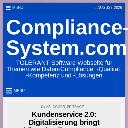
Skip
MENU
8. AUGUST 2026
to
Compliance
content
System.com
TOLERANT Software Webseite für
Themen wie Daten-Compliance, -Qualität,
-Kompetenz und -Lösungen
MENU
POSTED
ABLOGGER
,
BEITRÄGE
IN
Kundenservice 2.0:
Digitalisierung bringt