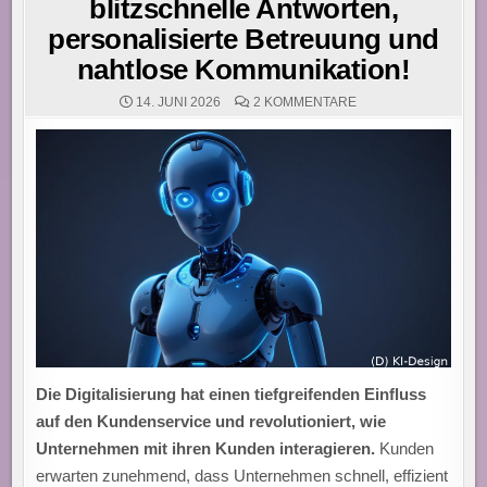
blitzschnelle Antworten,
personalisierte Betreuung und
nahtlose Kommunikation!
ZU
14. JUNI 2026
2 KOMMENTARE
KUNDENSERVICE
2.0:
DIGITALISIERUNG
BRINGT
BLITZSCHNELLE
ANTWORTEN,
PERSONALISIERTE
BETREUUNG
UND
NAHTLOSE
KOMMUNIKATION!
Die Digitalisierung hat einen tiefgreifenden Einfluss
auf den Kundenservice und revolutioniert, wie
Unternehmen mit ihren Kunden interagieren.
Kunden
erwarten zunehmend, dass Unternehmen schnell, effizient