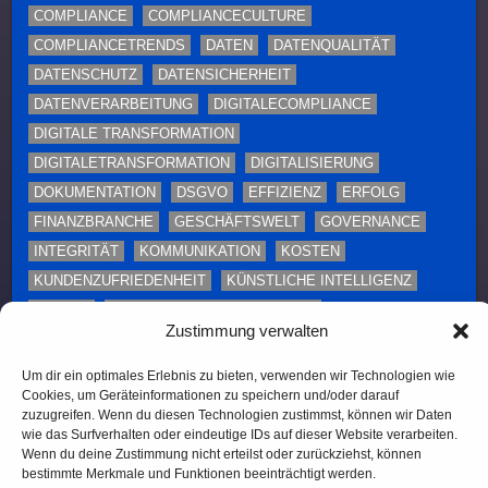
COMPLIANCE
COMPLIANCECULTURE
COMPLIANCETRENDS
DATEN
DATENQUALITÄT
DATENSCHUTZ
DATENSICHERHEIT
DATENVERARBEITUNG
DIGITALECOMPLIANCE
DIGITALE TRANSFORMATION
DIGITALETRANSFORMATION
DIGITALISIERUNG
DOKUMENTATION
DSGVO
EFFIZIENZ
ERFOLG
FINANZBRANCHE
GESCHÄFTSWELT
GOVERNANCE
INTEGRITÄT
KOMMUNIKATION
KOSTEN
KUNDENZUFRIEDENHEIT
KÜNSTLICHE INTELLIGENZ
MARISK
PROZESSAUTOMATISIERUNG
Zustimmung verwalten
RISIKOMANAGEMENT
SCHULUNG
SCHULUNGEN
SICHERHEITSMASSNAHMEN
TOLERANT SOFTWARE
Um dir ein optimales Erlebnis zu bieten, verwenden wir Technologien wie
Cookies, um Geräteinformationen zu speichern und/oder darauf
TONEFROMTHETOP
TRANSFORMATION
zuzugreifen. Wenn du diesen Technologien zustimmst, können wir Daten
UNTERNEHMEN
UNTERNEHMENSKULTUR
wie das Surfverhalten oder eindeutige IDs auf dieser Website verarbeiten.
Wenn du deine Zustimmung nicht erteilst oder zurückziehst, können
UNTERNEHMENSSTRATEGIE
ZUKUNFTDERCOMPLIANCE
bestimmte Merkmale und Funktionen beeinträchtigt werden.
ZUSAMMENARBEIT
ÜBERWACHUNG