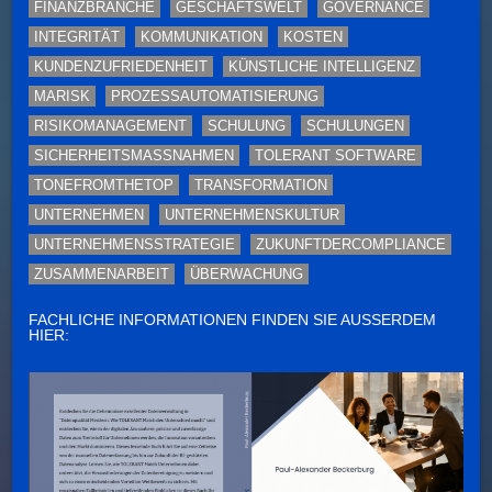
FINANZBRANCHE
GESCHÄFTSWELT
GOVERNANCE
INTEGRITÄT
KOMMUNIKATION
KOSTEN
KUNDENZUFRIEDENHEIT
KÜNSTLICHE INTELLIGENZ
MARISK
PROZESSAUTOMATISIERUNG
RISIKOMANAGEMENT
SCHULUNG
SCHULUNGEN
SICHERHEITSMASSNAHMEN
TOLERANT SOFTWARE
TONEFROMTHETOP
TRANSFORMATION
UNTERNEHMEN
UNTERNEHMENSKULTUR
UNTERNEHMENSSTRATEGIE
ZUKUNFTDERCOMPLIANCE
ZUSAMMENARBEIT
ÜBERWACHUNG
FACHLICHE INFORMATIONEN FINDEN SIE AUSSERDEM H
IER: