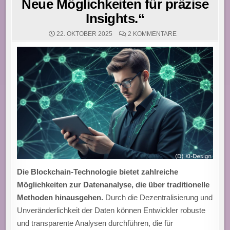
Neue Möglichkeiten für präzise
Insights.“
ZU
22. OKTOBER 2025
2 KOMMENTARE
„ENTWICKLER
NUTZEN
BLOCKCHAIN
ZUR
EFFEKTIVEN
DATENANALYSE:
NEUE
MÖGLICHKEITEN
FÜR
PRÄZISE
INSIGHTS.“
Die Blockchain-Technologie bietet zahlreiche
Möglichkeiten zur Datenanalyse, die über traditionelle
Methoden hinausgehen.
Durch die Dezentralisierung und
Unveränderlichkeit der Daten können Entwickler robuste
und transparente Analysen durchführen, die für