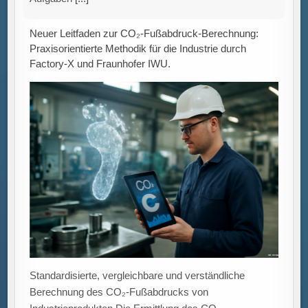
Standardisierte, vergleichbare und verständliche
Berechnung des CO₂-Fußabdrucks von
Industrieprodukten Die Ermittlung des CO₂-
Fußabdrucks eines Produkts entlang der gesamten
Wertschöpfungskette stellt Unternehmen vor vielfältige
Herausforderungen –
[...]
Gezielte Förderprogramme stärken grüne
Innovationen: Unterstützung für umweltfreundliche
Technologien trifft unterschiedlichen Innovationsbedarf.