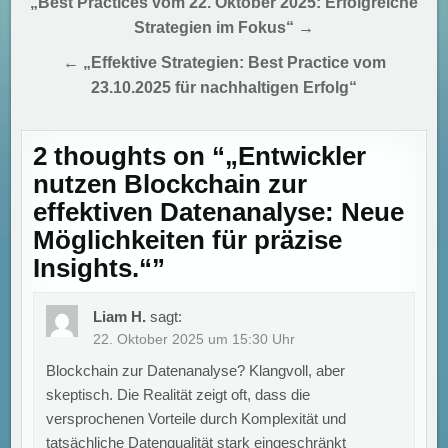
Beitragsnavigation
„Best Practices vom 22. Oktober 2025: Erfolgreiche
Strategien im Fokus“ →
← „Effektive Strategien: Best Practice vom
23.10.2025 für nachhaltigen Erfolg“
2 thoughts on “
„Entwickler
nutzen Blockchain zur
effektiven Datenanalyse: Neue
Möglichkeiten für präzise
Insights.“
”
Liam H.
sagt:
22. Oktober 2025 um 15:30 Uhr
Blockchain zur Datenanalyse? Klangvoll, aber
skeptisch. Die Realität zeigt oft, dass die
versprochenen Vorteile durch Komplexität und
tatsächliche Datenqualität stark eingeschränkt