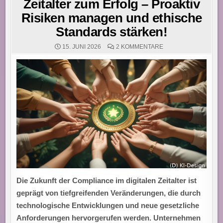
Zeitalter zum Erfolg – Proaktiv
Risiken managen und ethische
Standards stärken!
ZU
15. JUNI 2026
2 KOMMENTARE
COMPLIANCE
2.0:
MIT
KI
UND
TRANSPARENZ
IM
DIGITALEN
ZEITALTER
ZUM
ERFOLG
–
PROAKTIV
RISIKEN
MANAGEN
UND
ETHISCHE
STANDARDS
STÄRKEN!
Die Zukunft der Compliance im digitalen Zeitalter ist
geprägt von tiefgreifenden Veränderungen, die durch
technologische Entwicklungen und neue gesetzliche
Anforderungen hervorgerufen werden. Unternehmen