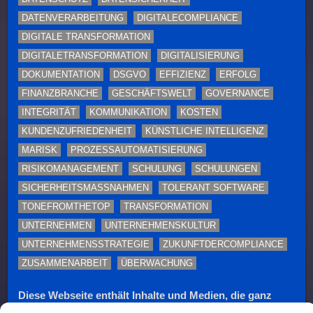
DATENVERARBEITUNG
DIGITALECOMPLIANCE
DIGITALE TRANSFORMATION
DIGITALETRANSFORMATION
DIGITALISIERUNG
DOKUMENTATION
DSGVO
EFFIZIENZ
ERFOLG
FINANZBRANCHE
GESCHÄFTSWELT
GOVERNANCE
INTEGRITÄT
KOMMUNIKATION
KOSTEN
KUNDENZUFRIEDENHEIT
KÜNSTLICHE INTELLIGENZ
MARISK
PROZESSAUTOMATISIERUNG
RISIKOMANAGEMENT
SCHULUNG
SCHULUNGEN
SICHERHEITSMASSNAHMEN
TOLERANT SOFTWARE
TONEFROMTHETOP
TRANSFORMATION
UNTERNEHMEN
UNTERNEHMENSKULTUR
UNTERNEHMENSSTRATEGIE
ZUKUNFTDERCOMPLIANCE
ZUSAMMENARBEIT
ÜBERWACHUNG
Diese Webseite enthält Inhalte und Medien, die ganz
oder teilweise KI-unterstützt erstellt oder bearbeitet