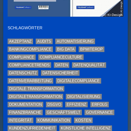
SCHLAGWÖRTER
AKZEPTANZ
AUDITS
AUTOMATISIERUNG
BANKINGCOMPLIANCE
BIG DATA
BPMITEROP
COMPLIANCE
COMPLIANCECULTURE
COMPLIANCETRENDS
DATEN
DATENQUALITÄT
DATENSCHUTZ
DATENSICHERHEIT
DATENVERARBEITUNG
DIGITALECOMPLIANCE
DIGITALE TRANSFORMATION
DIGITALETRANSFORMATION
DIGITALISIERUNG
DOKUMENTATION
DSGVO
EFFIZIENZ
ERFOLG
FINANZBRANCHE
GESCHÄFTSWELT
GOVERNANCE
INTEGRITÄT
KOMMUNIKATION
KOSTEN
KUNDENZUFRIEDENHEIT
KÜNSTLICHE INTELLIGENZ