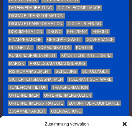
DATENVERARBEITUNG
DIGITALECOMPLIANCE
DIGITALE TRANSFORMATION
DIGITALETRANSFORMATION
DIGITALISIERUNG
DOKUMENTATION
DSGVO
EFFIZIENZ
ERFOLG
FINANZBRANCHE
GESCHÄFTSWELT
GOVERNANCE
INTEGRITÄT
KOMMUNIKATION
KOSTEN
KUNDENZUFRIEDENHEIT
KÜNSTLICHE INTELLIGENZ
MARISK
PROZESSAUTOMATISIERUNG
RISIKOMANAGEMENT
SCHULUNG
SCHULUNGEN
SICHERHEITSMASSNAHMEN
TOLERANT SOFTWARE
TONEFROMTHETOP
TRANSFORMATION
UNTERNEHMEN
UNTERNEHMENSKULTUR
UNTERNEHMENSSTRATEGIE
ZUKUNFTDERCOMPLIANCE
ZUSAMMENARBEIT
ÜBERWACHUNG
Zustimmung verwalten
Diese Webseite enthält Inhalte und Medien, die ganz
oder teilweise KI-unterstützt erstellt oder bearbeitet