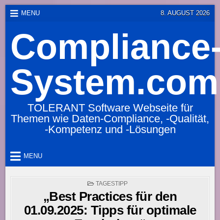
Skip
MENU
8. AUGUST 2026
to
Compliance
content
System.com
TOLERANT Software Webseite für
Themen wie Daten-Compliance, -Qualität,
-Kompetenz und -Lösungen
MENU
POSTED
TAGESTIPP
IN
„Best Practices für den
01.09.2025: Tipps für optimale