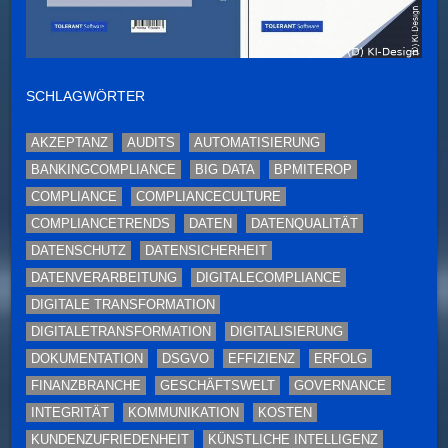
SCHLAGWÖRTER
AKZEPTANZ
AUDITS
AUTOMATISIERUNG
BANKINGCOMPLIANCE
BIG DATA
BPMITEROP
COMPLIANCE
COMPLIANCECULTURE
COMPLIANCETRENDS
DATEN
DATENQUALITÄT
DATENSCHUTZ
DATENSICHERHEIT
DATENVERARBEITUNG
DIGITALECOMPLIANCE
DIGITALE TRANSFORMATION
DIGITALETRANSFORMATION
DIGITALISIERUNG
DOKUMENTATION
DSGVO
EFFIZIENZ
ERFOLG
FINANZBRANCHE
GESCHÄFTSWELT
GOVERNANCE
INTEGRITÄT
KOMMUNIKATION
KOSTEN
KUNDENZUFRIEDENHEIT
KÜNSTLICHE INTELLIGENZ