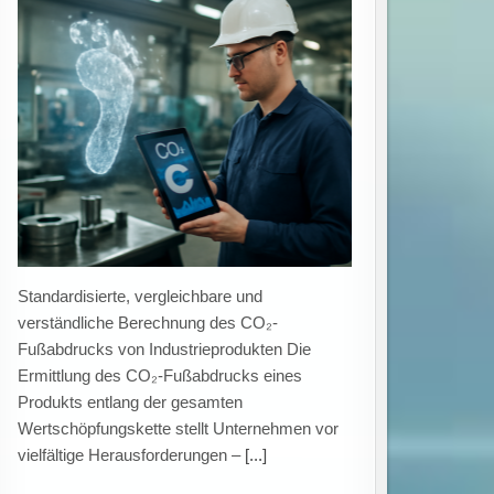
umweltfreundliche Technologien trifft
unterschiedlichen Innovationsbedarf.
Gezielte Förderprogramme als Treiber grüner
Innovationen Eine aktuelle Untersuchung des
ZEW Mannheim in Kooperation mit der
Hochschule Augsburg zeigt, dass staatliche
Fördermaßnahmen Unternehmen bei der
[...]