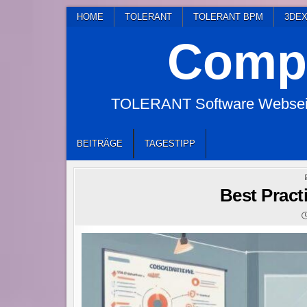
Skip
HOME
TOLERANT
TOLERANT BPM
3DEX
to
Compl
content
TOLERANT Software Webseite
BEITRÄGE
TAGESTIPP
Best Pract