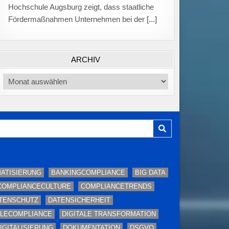
von Auszubildenden auf 75 Prozent gefallen,
nachdem sie im
[...]
ARCHIV
Archiv
ATISIERUNG
BANKINGCOMPLIANCE
BIG DATA
COMPLIANCECULTURE
COMPLIANCETRENDS
TENSCHUTZ
DATENSICHERHEIT
ALECOMPLIANCE
DIGITALE TRANSFORMATION
IGITALISIERUNG
DOKUMENTATION
DSGVO