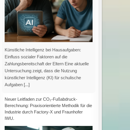
Standardisierte, vergleichbare und
verständliche Berechnung des CO₂-
Fußabdrucks von Industrieprodukten Die
Ermittlung des CO₂-Fußabdrucks eines
Produkts entlang der gesamten
Wertschöpfungskette stellt Unternehmen vor
vielfältige Herausforderungen –
[...]
Gezielte Förderprogramme stärken grüne
Innovationen: Unterstützung für