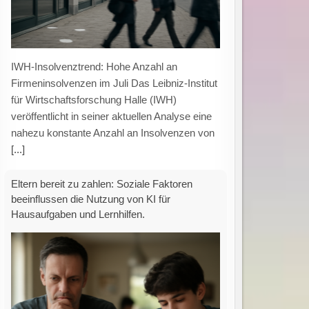
Künstliche Intelligenz bei Hausaufgaben:
Einfluss sozialer Faktoren auf die
Zahlungsbereitschaft der Eltern Eine aktuelle
Untersuchung zeigt, dass die Nutzung
künstlicher Intelligenz (KI) für schulische
Aufgaben
[...]
Neuer Leitfaden zur CO₂-Fußabdruck-
Berechnung: Praxisorientierte Methodik für die
Industrie durch Factory-X und Fraunhofer
IWU.