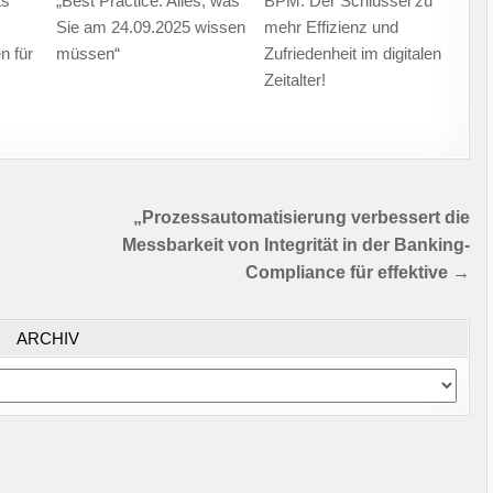
ts
„Best Practice: Alles, was
BPM: Der Schlüssel zu
Sie am 24.09.2025 wissen
mehr Effizienz und
n für
müssen“
Zufriedenheit im digitalen
Zeitalter!
„Prozessautomatisierung verbessert die
Messbarkeit von Integrität in der Banking-
Compliance für effektive →
ARCHIV