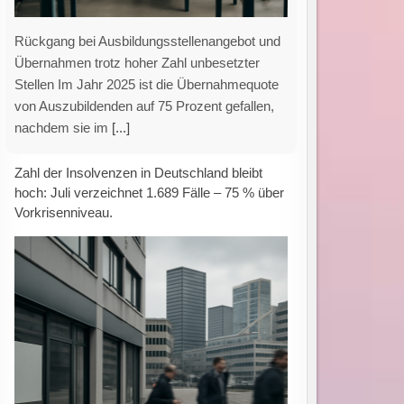
IWH-Insolvenztrend: Hohe Anzahl an
Firmeninsolvenzen im Juli Das Leibniz-Institut
für Wirtschaftsforschung Halle (IWH)
veröffentlicht in seiner aktuellen Analyse eine
nahezu konstante Anzahl an Insolvenzen von
[...]
Eltern bereit zu zahlen: Soziale Faktoren
beeinflussen die Nutzung von KI für
Hausaufgaben und Lernhilfen.