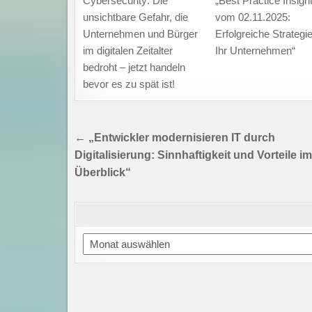
Cybersecurity: Die
„Best Practice Insigh
unsichtbare Gefahr, die
vom 02.11.2025:
Unternehmen und Bürger
Erfolgreiche Strategie
im digitalen Zeitalter
Ihr Unternehmen“
bedroht – jetzt handeln
bevor es zu spät ist!
Beitragsnavigation
← „Entwickler modernisieren IT durch
Digitalisierung: Sinnhaftigkeit und Vorteile im
Überblick“
Archiv