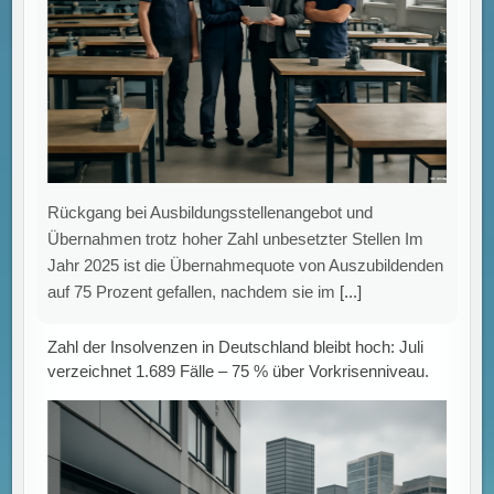
IWH-Insolvenztrend: Hohe Anzahl an
Firmeninsolvenzen im Juli Das Leibniz-Institut für
Wirtschaftsforschung Halle (IWH) veröffentlicht in
seiner aktuellen Analyse eine nahezu konstante Anzahl
an Insolvenzen von
[...]
Eltern bereit zu zahlen: Soziale Faktoren beeinflussen
die Nutzung von KI für Hausaufgaben und Lernhilfen.