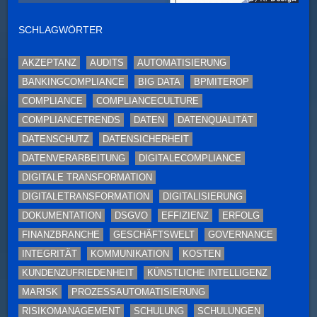
SCHLAGWÖRTER
AKZEPTANZ
AUDITS
AUTOMATISIERUNG
BANKINGCOMPLIANCE
BIG DATA
BPMITEROP
COMPLIANCE
COMPLIANCECULTURE
COMPLIANCETRENDS
DATEN
DATENQUALITÄT
DATENSCHUTZ
DATENSICHERHEIT
DATENVERARBEITUNG
DIGITALECOMPLIANCE
DIGITALE TRANSFORMATION
DIGITALETRANSFORMATION
DIGITALISIERUNG
DOKUMENTATION
DSGVO
EFFIZIENZ
ERFOLG
FINANZBRANCHE
GESCHÄFTSWELT
GOVERNANCE
INTEGRITÄT
KOMMUNIKATION
KOSTEN
KUNDENZUFRIEDENHEIT
KÜNSTLICHE INTELLIGENZ
MARISK
PROZESSAUTOMATISIERUNG
RISIKOMANAGEMENT
SCHULUNG
SCHULUNGEN