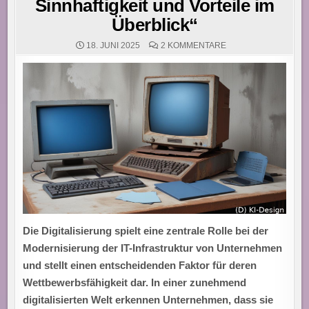
Sinnhaftigkeit und Vorteile im
Überblick“
ZU
18. JUNI 2025
2 KOMMENTARE
„ENTWICKLER
MODERNISIEREN
IT
DURCH
DIGITALISIERUNG:
SINNHAFTIGKEIT
UND
VORTEILE
IM
ÜBERBLICK“
Die Digitalisierung spielt eine zentrale Rolle bei der
Modernisierung
der IT-Infrastruktur von Unternehmen
und stellt einen entscheidenden Faktor für deren
Wettbewerbsfähigkeit
dar. In einer zunehmend
digitalisierten Welt erkennen Unternehmen, dass sie