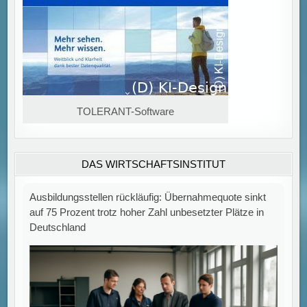
TOLERANT-Software
DAS WIRTSCHAFTSINSTITUT
Rückgang bei Ausbildungsstellenangebot und
Übernahmen trotz hoher Zahl unbesetzter Stellen Im
Jahr 2025 ist die Übernahmequote von Auszubildenden
auf 75 Prozent gefallen, nachdem sie im
[...]
Zahl der Insolvenzen in Deutschland bleibt hoch: Juli
verzeichnet 1.689 Fälle – 75 % über Vorkrisenniveau.