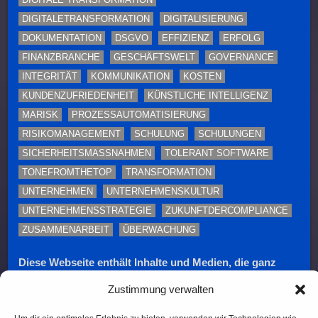
DIGITALETRANSFORMATION
DIGITALISIERUNG
DOKUMENTATION
DSGVO
EFFIZIENZ
ERFOLG
FINANZBRANCHE
GESCHÄFTSWELT
GOVERNANCE
INTEGRITÄT
KOMMUNIKATION
KOSTEN
KUNDENZUFRIEDENHEIT
KÜNSTLICHE INTELLIGENZ
MARISK
PROZESSAUTOMATISIERUNG
RISIKOMANAGEMENT
SCHULUNG
SCHULUNGEN
SICHERHEITSMASSNAHMEN
TOLERANT SOFTWARE
TONEFROMTHETOP
TRANSFORMATION
UNTERNEHMEN
UNTERNEHMENSKULTUR
UNTERNEHMENSSTRATEGIE
ZUKUNFTDERCOMPLIANCE
ZUSAMMENARBEIT
ÜBERWACHUNG
Diese Webseite enthält Inhalte und Medien, die ganz
oder teilweise KI-unterstützt erstellt oder bearbeitet
Zustimmung verwalten
wurden. Namen, Personenabbildungen und Beispiele
dienen – sofern nicht ausdrücklich anders