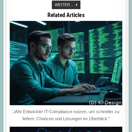
FERTIGUNGSINDUSTRIE:
WEITER ...
ROLLE
VON
Related Articles
DATEN
„Wie Entwickler IT-Compliance nutzen, um schneller zu
liefern: Chancen und Lösungen im Überblick.“