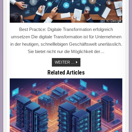
Best Practice: Digitale Transformation erfolgreich
umsetzen Die digitale Transformation ist für Unternehmen
in der heutigen, schnelllebigen Geschäftswelt unerlässlich.
Sie bietet nicht nur die Möglichkeit der…
„23.08.2025:
WEITER ...
EFFEKTIVE
BEST
Related Articles
PRACTICES
FÜR
NACHHALTIGEN
ERFOLG
IM
FOKUS“