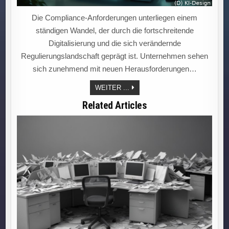
Die Compliance-Anforderungen unterliegen einem
ständigen Wandel, der durch die fortschreitende
Digitalisierung und die sich verändernde
Regulierungslandschaft geprägt ist. Unternehmen sehen
sich zunehmend mit neuen Herausforderungen…
„COMPLIANCETRENDS:
WEITER ...
PROZESSAUTOMATISIERUNG
IN
Related Articles
DER
GOVERNANCE
ERFORDERT
INNOVATIVE
LÖSUNGSANSÄTZE
FÜR
AKTUELLE