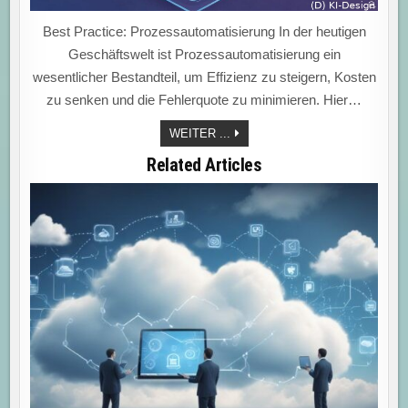
Best Practice: Prozessautomatisierung In der heutigen
Geschäftswelt ist Prozessautomatisierung ein
wesentlicher Bestandteil, um Effizienz zu steigern, Kosten
zu senken und die Fehlerquote zu minimieren. Hier…
„BEST
WEITER ...
PRACTICES
VOM
Related Articles
19.08.2025:
ERFOLGREICHE
STRATEGIEN
FÜR
EINE
BESSERE
UMSETZUNG“