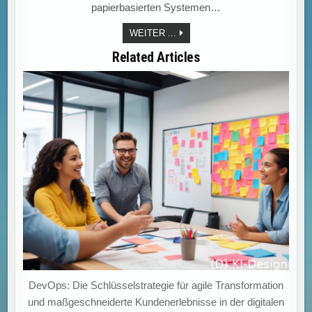
papierbasierten Systemen…
„COMPLIANCE
WEITER ...
NEU
GESTALTEN:
Related Articles
DIGITALE
LÖSUNGEN
FÜR
DIE
HERAUSFORDERUNGEN
VON
MORGEN.“
DevOps: Die Schlüsselstrategie für agile Transformation
und maßgeschneiderte Kundenerlebnisse in der digitalen