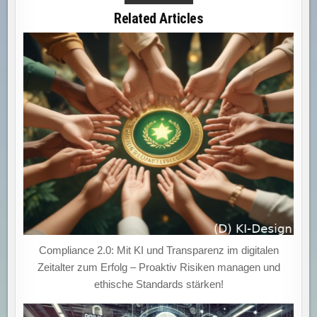
STEIGERN
SKALIERUNG
Related Articles
DURCH
EFFEKTIVE
NUTZUNG
VON
CLOUD
COMPUTING:
VORTEILE
UND
STRATEGIEN.“
Compliance 2.0: Mit KI und Transparenz im digitalen
Zeitalter zum Erfolg – Proaktiv Risiken managen und
ethische Standards stärken!