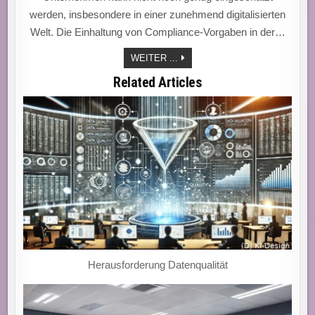
werden, insbesondere in einer zunehmend digitalisierten
Welt. Die Einhaltung von Compliance-Vorgaben in der…
„WARUM
WEITER ...
EIN
TEAM
Related Articles
CYBERSECURITY-
COMPLIANCE-
VORGABEN
EINHALTEN
SOLLTE:
SICHERHEIT,
VERTRAUEN
UND
GESETZLICHE
ANFORDERUNGEN.“
Herausforderung Datenqualität