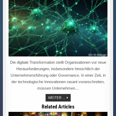
Die digitale Transformation stellt Organisationen vor neue
Herausforderungen, insbesondere hinsichtlich der
Unternehmensführung oder Governance. In einer Zeit, in
der technologische Innovationen rasant voranschreiten,
müssen Unternehmen…
„EFFEKTIVE
WEITER ...
GOVERNANCE-
STRATEGIEN
Related Articles
ZUR
BEWÄLTIGUNG
DER