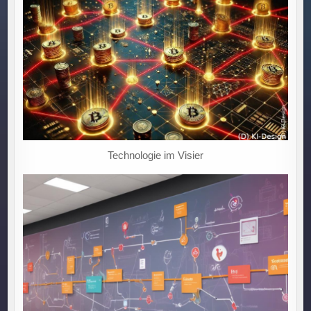
DIGITALEN
TRANSFORMATION:
EIN
LEITFADEN
ZU
MARISK-
ANFORDERUNGEN.“
Technologie im Visier