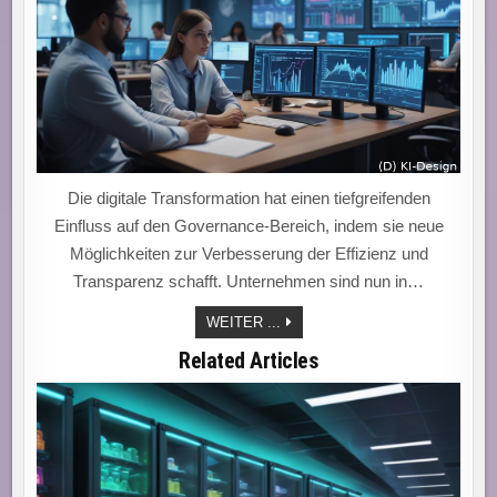
Die digitale Transformation hat einen tiefgreifenden
Einfluss auf den Governance-Bereich, indem sie neue
Möglichkeiten zur Verbesserung der Effizienz und
Transparenz schafft. Unternehmen sind nun in…
„ZUKUNFTSFÄHIGE
WEITER ...
GOVERNANCE:
DIGITALE
Related Articles
COMPLIANCE
FÜR
EINE
SICHERE
RAHMENORDNUNG
VON
MORGEN.“