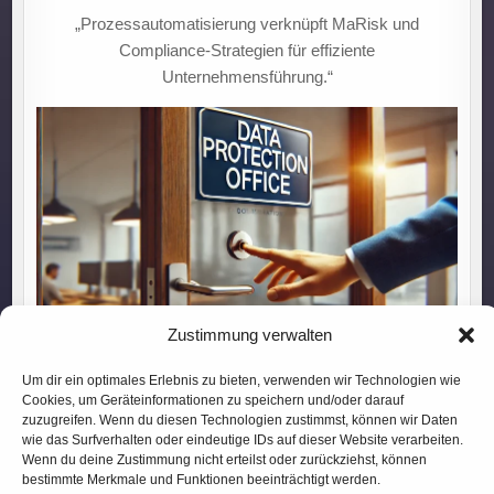
„Prozessautomatisierung verknüpft MaRisk und
Compliance-Strategien für effiziente
Unternehmensführung.“
Zustimmung verwalten
Gefahr erkannt, Gefahr gebannt: So meistern Sie die
Um dir ein optimales Erlebnis zu bieten, verwenden wir Technologien wie
Konsultationspflicht mit Behörden
Cookies, um Geräteinformationen zu speichern und/oder darauf
zuzugreifen. Wenn du diesen Technologien zustimmst, können wir Daten
wie das Surfverhalten oder eindeutige IDs auf dieser Website verarbeiten.
Wenn du deine Zustimmung nicht erteilst oder zurückziehst, können
„Effizienzsteigerung im Team:
bestimmte Merkmale und Funktionen beeinträchtigt werden.