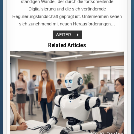
ständigen Wandel, der durch die fortschreitende
Digitalisierung und die sich verändernde
Regulierungslandschaft geprägt ist. Unternehmen sehen
sich zunehmend mit neuen Herausforderungen…
„COMPLIANCETRENDS:
WEITER ...
PROZESSAUTOMATISIERUNG
IN
Related Articles
DER
GOVERNANCE
ERFORDERT
INNOVATIVE
LÖSUNGSANSÄTZE
FÜR
AKTUELLE