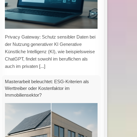
ESG-Kriterien im Immobiliensektor:
Kostenfaktor oder strategischer Werttreiber?
Masterarbeit einer ISM-Absolventin in der
Reihe „Springer Best Masters“ veröffentlicht
München, 03.08.2026 – Die Frage, ob ESG-
Maßnahmen (Environmental,
[...]
KMU verzeichnen Umsatz- und
Gewinnsteigerung im Frühjahr 2026, bleiben
jedoch bei Investitionen zurückhaltend.