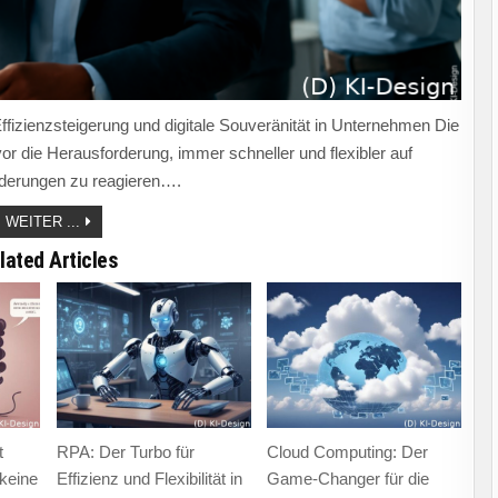
fizienzsteigerung und digitale Souveränität in Unternehmen Die
vor die Herausforderung, immer schneller und flexibler auf
derungen zu reagieren….
LOW-
WEITER ...
CODE-
PLATTFORMEN:
lated Articles
DER
TURBO
FÜR
DIGITALE
TRANSFORMATION
UND
EFFIZIENZ
IM
UNTERNEHMEN!
t
RPA: Der Turbo für
Cloud Computing: Der
keine
Effizienz und Flexibilität in
Game-Changer für die