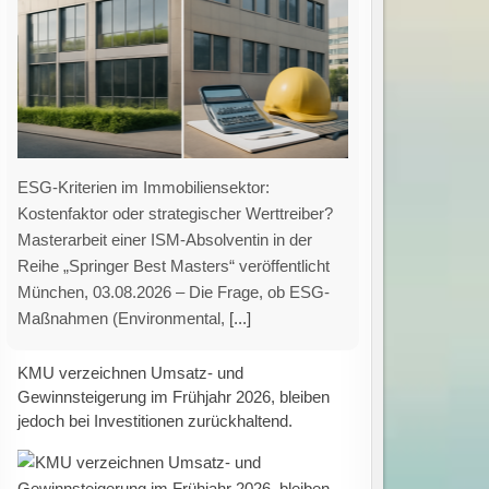
Verbesserte wirtschaftliche Lage der kleinen
und mittleren Unternehmen im Frühjahr 2026
Im zweiten Quartal 2026 verzeichneten kleine
und mittlere Unternehmen (KMU) eine
deutliche Steigerung ihrer
[...]
Digitale Technologien revolutionieren
Hochwasservorsorge: Frühwarnung,
Risikoanalyse und Schutzmaßnahmen für
smartere Städte.