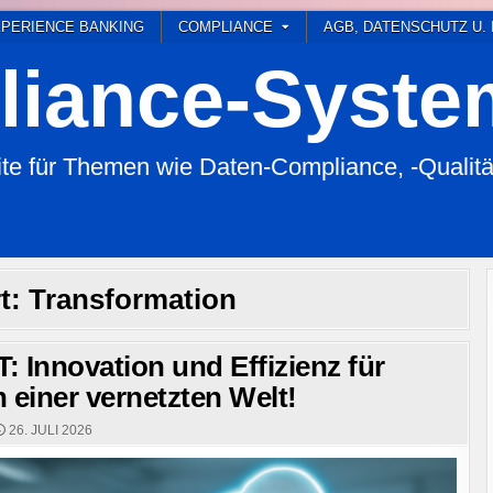
PERIENCE BANKING
COMPLIANCE
AGB, DATENSCHUTZ U.
iance-Syst
 für Themen wie Daten-Compliance, -Qualitä
t:
Transformation
T: Innovation und Effizienz für
 einer vernetzten Welt!
26. JULI 2026