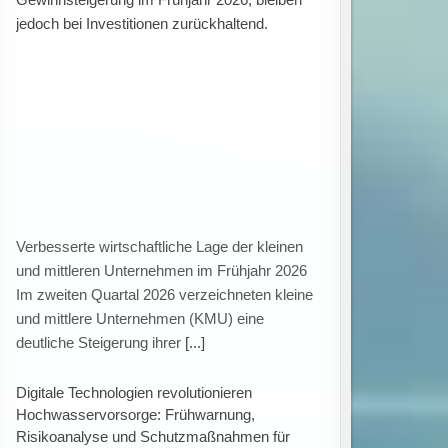
Digitale Technologien stärken die
Hochwasservorsorge bei Starkregen
Hochwasser und Starkregen führen
zunehmend zu Schäden an Gebäuden,
Verkehrswegen und technischer Infrastruktur.
Während der Schutz vor Hochwasser
[...]
Wasserknappheit in Berlin-Brandenburg: TU
Berlin erforscht nachhaltige Lösungen für