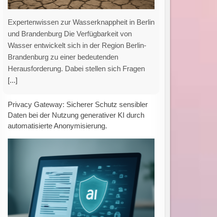
Privacy Gateway: Schutz sensibler Daten bei
der Nutzung generativer KI Generative
Künstliche Intelligenz (KI), wie beispielsweise
ChatGPT, findet sowohl im beruflichen als
auch im privaten
[...]
Masterarbeit beleuchtet: ESG-Kriterien als
Werttreiber oder Kostenfaktor im
Immobiliensektor?