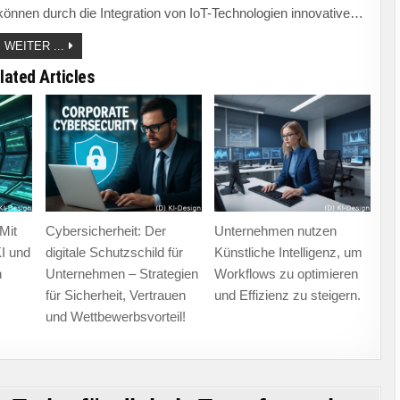
önnen durch die Integration von IoT-Technologien innovative…
DIGITALE
WEITER ...
SERVICES
IM
lated Articles
IOT:
INNOVATION
UND
EFFIZIENZ
FÜR
UNTERNEHMEN
IN
EINER
VERNETZTEN
WELT!
Mit
Cybersicherheit: Der
Unternehmen nutzen
I und
digitale Schutzschild für
Künstliche Intelligenz, um
n
Unternehmen – Strategien
Workflows zu optimieren
für Sicherheit, Vertrauen
und Effizienz zu steigern.
und Wettbewerbsvorteil!